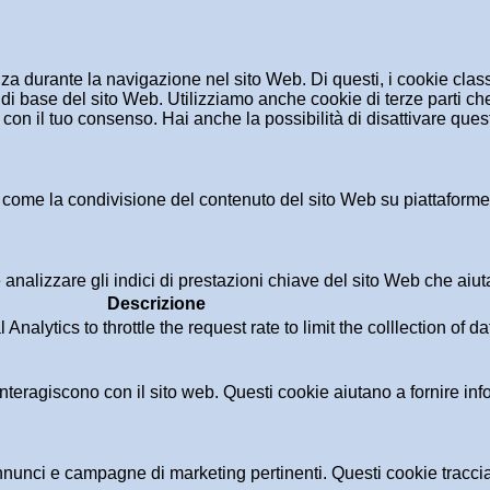
enza durante la navigazione nel sito Web. Di questi, i cookie cl
di base del sito Web. Utilizziamo anche cookie di terze parti che
n il tuo consenso. Hai anche la possibilità di disattivare questi
 come la condivisione del contenuto del sito Web su piattaforme d
analizzare gli indici di prestazioni chiave del sito Web che aiuta
Descrizione
alytics to throttle the request rate to limit the colllection of dat
i interagiscono con il sito web. Questi cookie aiutano a fornire in
i annunci e campagne di marketing pertinenti. Questi cookie tracci