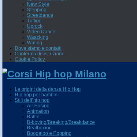
New Style
Stepping
Streetdance
Tutting
Uprock
Video Dance
Waacking
Writing
Dove siamo e contatti
Conferma disiscrizione
Cookie Policy
Le origini della danza Hip Hop
Hip hop per bambini
Stili dell’hip hop
Air Posing
Animation
Battle
B-boying/Breaking/Breakdance
Beatboxing
Boogaloo e Popping