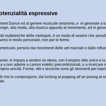
tenzialità espressive
la Street Dance ed al genere musicale omonimo, e in generale a tu
l design, alla moda, alla musica appunto al movimento, ed in gen
cietà multietniche delle metropoli, è un modo di vestirsi che annu
oversi in modo personale, non per le forme.
ricani, persino dai movimenti delle arti marziali e dalle influen
to: si impara a sentirsi se stessi, con il proprio stile unico e l
a a non aderire a canoni estetici preconfezionati, e a ricercare 
opria unicità. Forme, stili e tecniche sono gli strumenti per espri
stili che lo compongono, dal locking al popping all’air posing al
ale.