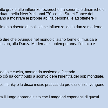
to grazie alle influenze reciproche fra sonorità e dinamiche di
ividuare nella New York anni ’70, con la Street Dance dei
ano a mostrare le proprie abilità personali e ad ottenere il
ovimento risente di moltissime influenze, dalla danza moderna
 può dire che ovunque nel mondo ci siano forme di musica e
al Fusion, alla Danza Moderna e contemporanea l’elenco è
 taglio e cucito, montando assieme e facendo
to ciò ha contribuito a sconvolgere l’identità del pop mondiale.
, il funky e la disco music praticati da professionisti, vengono
za il lungo apprendistato che i maggiori esponenti di questi