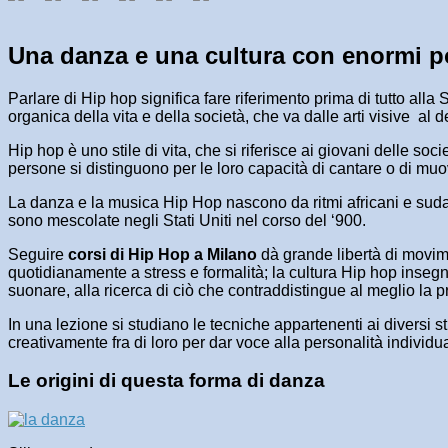
Una danza e una cultura con enormi po
Parlare di Hip hop significa fare riferimento prima di tutto al
organica della vita e della società, che va dalle arti visive a
Hip hop è uno stile di vita, che si riferisce ai giovani delle so
persone si distinguono per le loro capacità di cantare o di mu
La danza e la musica Hip Hop nascono da ritmi africani e sudame
sono mescolate negli Stati Uniti nel corso del ‘900.
Seguire
corsi di Hip Hop a Milano
dà grande libertà di movimen
quotidianamente a stress e formalità; la cultura Hip hop insegn
suonare, alla ricerca di ciò che contraddistingue al meglio la pr
In una lezione si studiano le tecniche appartenenti ai diversi 
creativamente fra di loro per dar voce alla personalità individu
Le origini di questa forma di danza