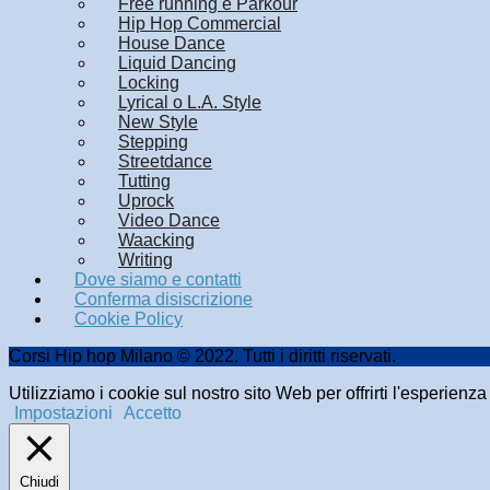
Free running e Parkour
Hip Hop Commercial
House Dance
Liquid Dancing
Locking
Lyrical o L.A. Style
New Style
Stepping
Streetdance
Tutting
Uprock
Video Dance
Waacking
Writing
Dove siamo e contatti
Conferma disiscrizione
Cookie Policy
Corsi Hip hop Milano © 2022. Tutti i diritti riservati.
Utilizziamo i cookie sul nostro sito Web per offrirti l'esperienz
Impostazioni
Accetto
Chiudi