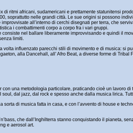
i ritmi africani, sudamericani e prettamente statunitensi prodot
00, soprattutto nelle grandi città. Le sue origini si possono ind
improvvisate all’interno di cerchi disegnati per terra, che serviv
stica i combattimenti corpo a corpo fra i vari gruppi.
he consiste nel ballare liberamente improvvisando e quindi il m
senza limiti.
ua volta influenzato parecchi stili di movimento e di musica: si
ggaeton, alla Dancehall, all’ Afro Beat, a diverse forme di Trib
er con una metodologia particolare, praticando cioè un lavoro di
 soul, dal jazz, dal rock e spesso anche dalla musica lirica. Tut
na sorta di musica fatta in casa, e con l’avvento di house e techno
n’bass, che dall’Inghilterra stanno conquistando il pianeta, sen
ng e aerosol art.