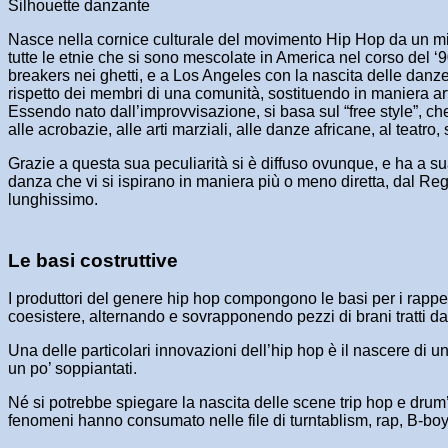
Silhouette danzante
Nasce nella cornice culturale del movimento Hip Hop da un mix d
tutte le etnie che si sono mescolate in America nel corso del ‘9
breakers nei ghetti, e a Los Angeles con la nascita delle danze 
rispetto dei membri di una comunità, sostituendo in maniera arti
Essendo nato dall’improvvisazione, si basa sul “free style”, c
alle acrobazie, alle arti marziali, alle danze africane, al teatro, 
Grazie a questa sua peculiarità si è diffuso ovunque, e ha a s
danza che vi si ispirano in maniera più o meno diretta, dal Re
lunghissimo.
Le basi costruttive
I produttori del genere hip hop compongono le basi per i rapp
coesistere, alternando e sovrapponendo pezzi di brani tratti dal
Una delle particolari innovazioni dell’hip hop è il nascere di u
un po’ soppiantati.
Né si potrebbe spiegare la nascita delle scene trip hop e drum’
fenomeni hanno consumato nelle file di turntablism, rap, B-boy