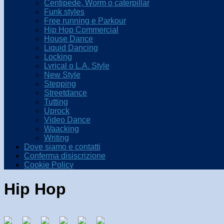
Centipede, Worm o caterpillar
Funk styles
Free running e Parkour
Hip Hop Commercial
House Dance
Liquid Dancing
Locking
Lyrical o L.A. Style
New Style
Stepping
Streetdance
Tutting
Uprock
Video Dance
Waacking
Writing
Dove siamo e contatti
Conferma disiscrizione
Cookie Policy
Hip Hop