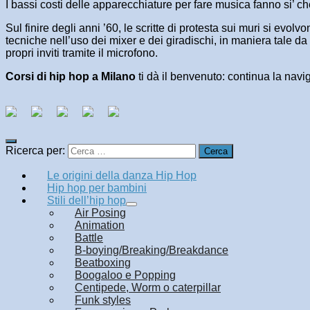
I bassi costi delle apparecchiature per fare musica fanno si’ c
Sul finire degli anni ’60, le scritte di protesta sui muri si evo
tecniche nell’uso dei mixer e dei giradischi, in maniera tale da
propri inviti tramite il microfono.
Corsi di hip hop a Milano
ti dà il benvenuto: continua la navi
Ricerca per:
Le origini della danza Hip Hop
Hip hop per bambini
Stili dell’hip hop
Air Posing
Animation
Battle
B-boying/Breaking/Breakdance
Beatboxing
Boogaloo e Popping
Centipede, Worm o caterpillar
Funk styles