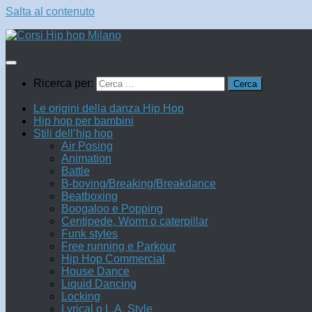
Salta al contenuto
Ricerca per:
Le origini della danza Hip Hop
Hip hop per bambini
Stili dell’hip hop
Air Posing
Animation
Battle
B-boying/Breaking/Breakdance
Beatboxing
Boogaloo e Popping
Centipede, Worm o caterpillar
Funk styles
Free running e Parkour
Hip Hop Commercial
House Dance
Liquid Dancing
Locking
Lyrical o L.A. Style