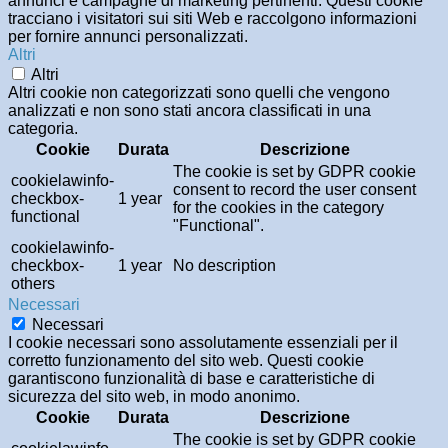
annunci e campagne di marketing pertinenti. Questi cookie
tracciano i visitatori sui siti Web e raccolgono informazioni
per fornire annunci personalizzati.
Altri
Altri
Altri cookie non categorizzati sono quelli che vengono
analizzati e non sono stati ancora classificati in una
categoria.
Cookie
Durata
Descrizione
The cookie is set by GDPR cookie
cookielawinfo-
consent to record the user consent
checkbox-
1 year
for the cookies in the category
functional
"Functional".
cookielawinfo-
checkbox-
1 year
No description
others
Necessari
Necessari
I cookie necessari sono assolutamente essenziali per il
corretto funzionamento del sito web. Questi cookie
garantiscono funzionalità di base e caratteristiche di
sicurezza del sito web, in modo anonimo.
Cookie
Durata
Descrizione
The cookie is set by GDPR cookie