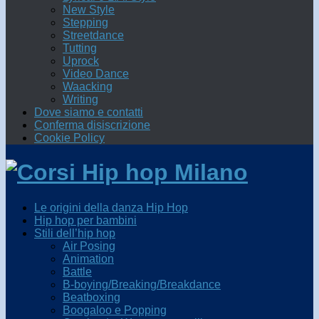
New Style
Stepping
Streetdance
Tutting
Uprock
Video Dance
Waacking
Writing
Dove siamo e contatti
Conferma disiscrizione
Cookie Policy
Le origini della danza Hip Hop
Hip hop per bambini
Stili dell’hip hop
Air Posing
Animation
Battle
B-boying/Breaking/Breakdance
Beatboxing
Boogaloo e Popping