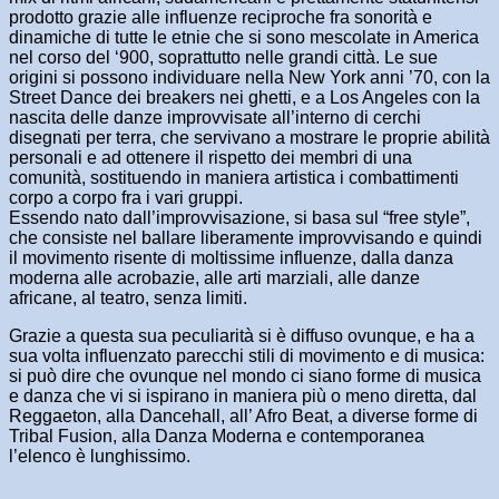
prodotto grazie alle influenze reciproche fra sonorità e
dinamiche di tutte le etnie che si sono mescolate in America
nel corso del ‘900, soprattutto nelle grandi città. Le sue
origini si possono individuare nella New York anni ’70, con la
Street Dance dei breakers nei ghetti, e a Los Angeles con la
nascita delle danze improvvisate all’interno di cerchi
disegnati per terra, che servivano a mostrare le proprie abilità
personali e ad ottenere il rispetto dei membri di una
comunità, sostituendo in maniera artistica i combattimenti
corpo a corpo fra i vari gruppi.
Essendo nato dall’improvvisazione, si basa sul “free style”,
che consiste nel ballare liberamente improvvisando e quindi
il movimento risente di moltissime influenze, dalla danza
moderna alle acrobazie, alle arti marziali, alle danze
africane, al teatro, senza limiti.
Grazie a questa sua peculiarità si è diffuso ovunque, e ha a
sua volta influenzato parecchi stili di movimento e di musica:
si può dire che ovunque nel mondo ci siano forme di musica
e danza che vi si ispirano in maniera più o meno diretta, dal
Reggaeton, alla Dancehall, all’ Afro Beat, a diverse forme di
Tribal Fusion, alla Danza Moderna e contemporanea
l’elenco è lunghissimo.