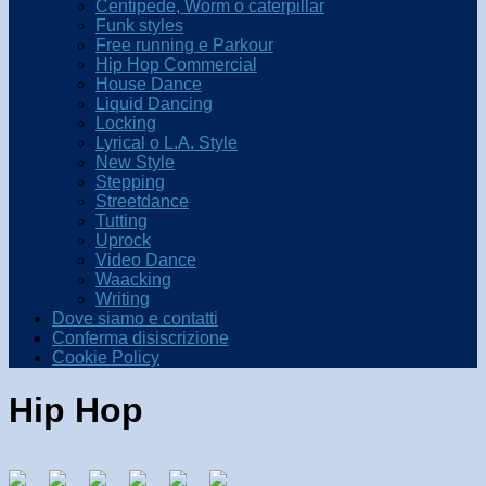
Centipede, Worm o caterpillar
Funk styles
Free running e Parkour
Hip Hop Commercial
House Dance
Liquid Dancing
Locking
Lyrical o L.A. Style
New Style
Stepping
Streetdance
Tutting
Uprock
Video Dance
Waacking
Writing
Dove siamo e contatti
Conferma disiscrizione
Cookie Policy
Hip Hop