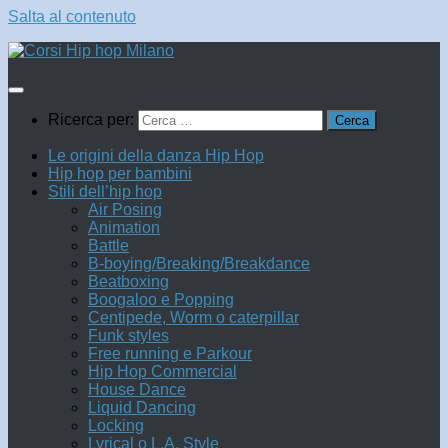
Salta al contenuto
Ricerca per:
Le origini della danza Hip Hop
Hip hop per bambini
Stili dell’hip hop
Air Posing
Animation
Battle
B-boying/Breaking/Breakdance
Beatboxing
Boogaloo e Popping
Centipede, Worm o caterpillar
Funk styles
Free running e Parkour
Hip Hop Commercial
House Dance
Liquid Dancing
Locking
Lyrical o L.A. Style