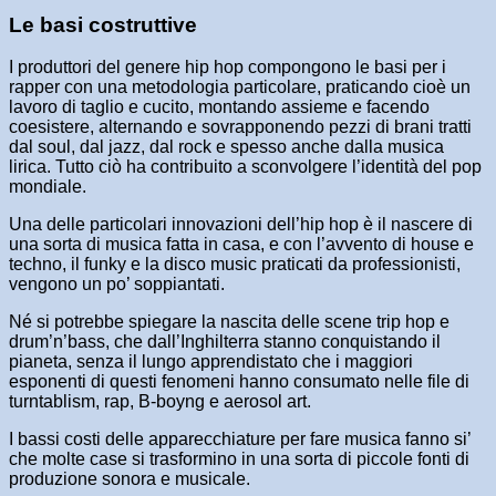
Le basi costruttive
I produttori del genere hip hop compongono le basi per i
rapper con una metodologia particolare, praticando cioè un
lavoro di taglio e cucito, montando assieme e facendo
coesistere, alternando e sovrapponendo pezzi di brani tratti
dal soul, dal jazz, dal rock e spesso anche dalla musica
lirica. Tutto ciò ha contribuito a sconvolgere l’identità del pop
mondiale.
Una delle particolari innovazioni dell’hip hop è il nascere di
una sorta di musica fatta in casa, e con l’avvento di house e
techno, il funky e la disco music praticati da professionisti,
vengono un po’ soppiantati.
Né si potrebbe spiegare la nascita delle scene trip hop e
drum’n’bass, che dall’Inghilterra stanno conquistando il
pianeta, senza il lungo apprendistato che i maggiori
esponenti di questi fenomeni hanno consumato nelle file di
turntablism, rap, B-boyng e aerosol art.
I bassi costi delle apparecchiature per fare musica fanno si’
che molte case si trasformino in una sorta di piccole fonti di
produzione sonora e musicale.