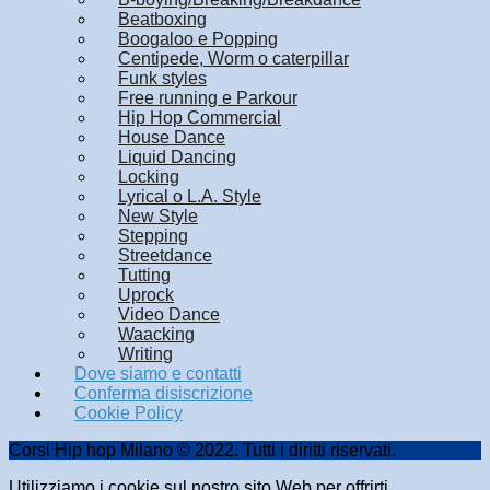
Beatboxing
Boogaloo e Popping
Centipede, Worm o caterpillar
Funk styles
Free running e Parkour
Hip Hop Commercial
House Dance
Liquid Dancing
Locking
Lyrical o L.A. Style
New Style
Stepping
Streetdance
Tutting
Uprock
Video Dance
Waacking
Writing
Dove siamo e contatti
Conferma disiscrizione
Cookie Policy
Corsi Hip hop Milano © 2022. Tutti i diritti riservati.
Utilizziamo i cookie sul nostro sito Web per offrirti