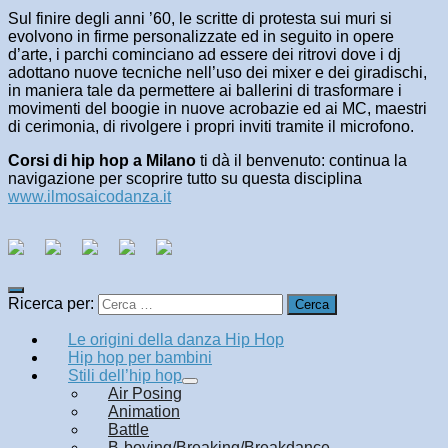
Sul finire degli anni ’60, le scritte di protesta sui muri si
evolvono in firme personalizzate ed in seguito in opere
d’arte, i parchi cominciano ad essere dei ritrovi dove i dj
adottano nuove tecniche nell’uso dei mixer e dei giradischi,
in maniera tale da permettere ai ballerini di trasformare i
movimenti del boogie in nuove acrobazie ed ai MC, maestri
di cerimonia, di rivolgere i propri inviti tramite il microfono.
Corsi di hip hop a Milano
ti dà il benvenuto: continua la
navigazione per scoprire tutto su questa disciplina
www.ilmosaicodanza.it
Ricerca per:
Le origini della danza Hip Hop
Hip hop per bambini
Stili dell’hip hop
Air Posing
Animation
Battle
B-boying/Breaking/Breakdance