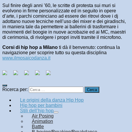
Sul finire degli anni ’60, le scritte di protesta sui muri si
evolvono in firme personalizzate ed in seguito in opere
d’arte, i parchi cominciano ad essere dei ritrovi dove i dj
adottano nuove tecniche nell’uso dei mixer e dei giradischi,
in maniera tale da permettere ai ballerini di trasformare i
movimenti del boogie in nuove acrobazie ed ai MC, maestri
di cerimonia, di rivolgere i propri inviti tramite il microfono.
Corsi di hip hop a Milano
ti dà il benvenuto: continua la
navigazione per scoprire tutto su questa disciplina
www.ilmosaicodanza.it
Ricerca per:
Le origini della danza Hip Hop
Hip hop per bambini
Stili dell’hip hop
Air Posing
Animation
Battle
B-boying/Breaking/Breakdance