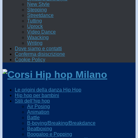
New Style
Stepping
Streetdance
Tutting
Uprock
Video Dance
Waacking
Writing
Dove siamo e contatti
Conferma disiscrizione
Cookie Policy
Le origini della danza Hip Hop
Hip hop per bambini
Stili dell’hip hop
Air Posing
Animation
Battle
B-boying/Breaking/Breakdance
Beatboxing
Boogaloo e Popping