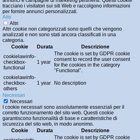
annunci e campagne di marketing pertinenti. Questi cookie
tracciano i visitatori sui siti Web e raccolgono informazioni
per fornire annunci personalizzati.
Altri
Altri
Altri cookie non categorizzati sono quelli che vengono
analizzati e non sono stati ancora classificati in una
categoria.
Cookie
Durata
Descrizione
The cookie is set by GDPR cookie
cookielawinfo-
consent to record the user consent
checkbox-
1 year
for the cookies in the category
functional
"Functional".
cookielawinfo-
checkbox-
1 year
No description
others
Necessari
Necessari
I cookie necessari sono assolutamente essenziali per il
corretto funzionamento del sito web. Questi cookie
garantiscono funzionalità di base e caratteristiche di
sicurezza del sito web, in modo anonimo.
Cookie
Durata
Descrizione
The cookie is set by GDPR cookie