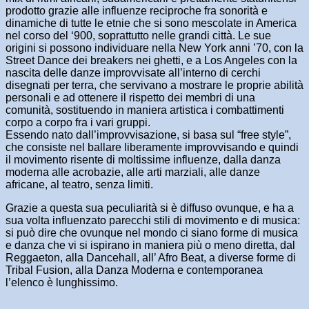
prodotto grazie alle influenze reciproche fra sonorità e
dinamiche di tutte le etnie che si sono mescolate in America
nel corso del ‘900, soprattutto nelle grandi città. Le sue
origini si possono individuare nella New York anni ’70, con la
Street Dance dei breakers nei ghetti, e a Los Angeles con la
nascita delle danze improvvisate all’interno di cerchi
disegnati per terra, che servivano a mostrare le proprie abilità
personali e ad ottenere il rispetto dei membri di una
comunità, sostituendo in maniera artistica i combattimenti
corpo a corpo fra i vari gruppi.
Essendo nato dall’improvvisazione, si basa sul “free style”,
che consiste nel ballare liberamente improvvisando e quindi
il movimento risente di moltissime influenze, dalla danza
moderna alle acrobazie, alle arti marziali, alle danze
africane, al teatro, senza limiti.
Grazie a questa sua peculiarità si è diffuso ovunque, e ha a
sua volta influenzato parecchi stili di movimento e di musica:
si può dire che ovunque nel mondo ci siano forme di musica
e danza che vi si ispirano in maniera più o meno diretta, dal
Reggaeton, alla Dancehall, all’ Afro Beat, a diverse forme di
Tribal Fusion, alla Danza Moderna e contemporanea
l’elenco è lunghissimo.