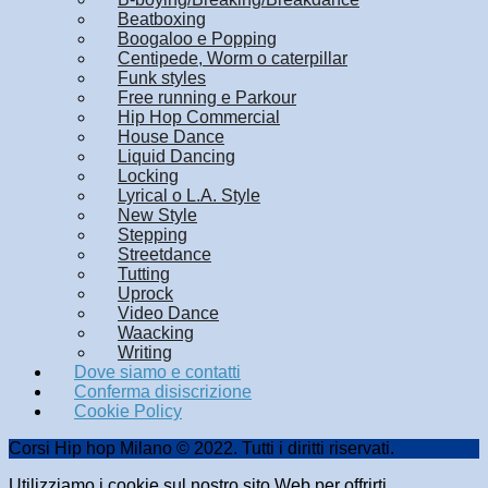
Beatboxing
Boogaloo e Popping
Centipede, Worm o caterpillar
Funk styles
Free running e Parkour
Hip Hop Commercial
House Dance
Liquid Dancing
Locking
Lyrical o L.A. Style
New Style
Stepping
Streetdance
Tutting
Uprock
Video Dance
Waacking
Writing
Dove siamo e contatti
Conferma disiscrizione
Cookie Policy
Corsi Hip hop Milano © 2022. Tutti i diritti riservati.
Utilizziamo i cookie sul nostro sito Web per offrirti