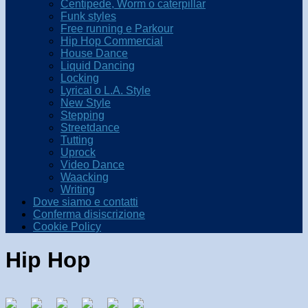
Centipede, Worm o caterpillar
Funk styles
Free running e Parkour
Hip Hop Commercial
House Dance
Liquid Dancing
Locking
Lyrical o L.A. Style
New Style
Stepping
Streetdance
Tutting
Uprock
Video Dance
Waacking
Writing
Dove siamo e contatti
Conferma disiscrizione
Cookie Policy
Hip Hop