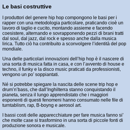
Le basi costruttive
I produttori del genere hip hop compongono le basi per i
rapper con una metodologia particolare, praticando cioè un
lavoro di taglio e cucito, montando assieme e facendo
coesistere, alternando e sovrapponendo pezzi di brani tratti
dal soul, dal jazz, dal rock e spesso anche dalla musica
lirica. Tutto ciò ha contribuito a sconvolgere l’identità del pop
mondiale.
Una delle particolari innovazioni dell’hip hop è il nascere di
una sorta di musica fatta in casa, e con l’avvento di house e
techno, il funky e la disco music praticati da professionisti,
vengono un po’ soppiantati.
Né si potrebbe spiegare la nascita delle scene trip hop e
drum’n’bass, che dall’Inghilterra stanno conquistando il
pianeta, senza il lungo apprendistato che i maggiori
esponenti di questi fenomeni hanno consumato nelle file di
turntablism, rap, B-boyng e aerosol art.
I bassi costi delle apparecchiature per fare musica fanno si’
che molte case si trasformino in una sorta di piccole fonti di
produzione sonora e musicale.