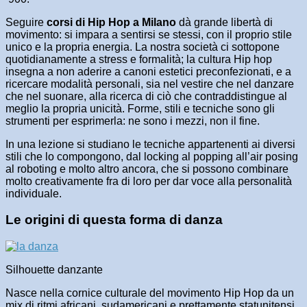
Seguire
corsi di Hip Hop a Milano
dà grande libertà di
movimento: si impara a sentirsi se stessi, con il proprio stile
unico e la propria energia. La nostra società ci sottopone
quotidianamente a stress e formalità; la cultura Hip hop
insegna a non aderire a canoni estetici preconfezionati, e a
ricercare modalità personali, sia nel vestire che nel danzare
che nel suonare, alla ricerca di ciò che contraddistingue al
meglio la propria unicità. Forme, stili e tecniche sono gli
strumenti per esprimerla: ne sono i mezzi, non il fine.
In una lezione si studiano le tecniche appartenenti ai diversi
stili che lo compongono, dal locking al popping all’air posing
al roboting e molto altro ancora, che si possono combinare
molto creativamente fra di loro per dar voce alla personalità
individuale.
Le origini di questa forma di danza
Silhouette danzante
Nasce nella cornice culturale del movimento Hip Hop da un
mix di ritmi africani, sudamericani e prettamente statunitensi