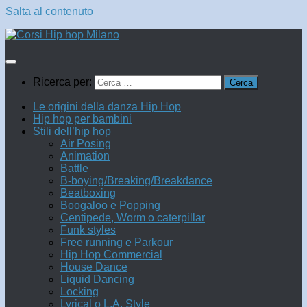
Salta al contenuto
Ricerca per:
Le origini della danza Hip Hop
Hip hop per bambini
Stili dell’hip hop
Air Posing
Animation
Battle
B-boying/Breaking/Breakdance
Beatboxing
Boogaloo e Popping
Centipede, Worm o caterpillar
Funk styles
Free running e Parkour
Hip Hop Commercial
House Dance
Liquid Dancing
Locking
Lyrical o L.A. Style