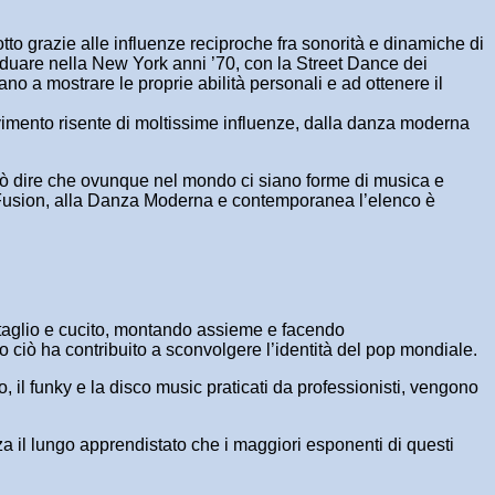
to grazie alle influenze reciproche fra sonorità e dinamiche di
ividuare nella New York anni ’70, con la Street Dance dei
ano a mostrare le proprie abilità personali e ad ottenere il
ovimento risente di moltissime influenze, dalla danza moderna
 può dire che ovunque nel mondo ci siano forme di musica e
al Fusion, alla Danza Moderna e contemporanea l’elenco è
 taglio e cucito, montando assieme e facendo
to ciò ha contribuito a sconvolgere l’identità del pop mondiale.
, il funky e la disco music praticati da professionisti, vengono
za il lungo apprendistato che i maggiori esponenti di questi