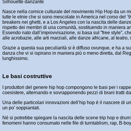
Silhouette danzante
Nasce nella cornice culturale del movimento Hip Hop da un mix d
tutte le etnie che si sono mescolate in America nel corso del ‘9
breakers nei ghetti, e a Los Angeles con la nascita delle danze 
rispetto dei membri di una comunità, sostituendo in maniera arti
Essendo nato dall’improvvisazione, si basa sul “free style”, c
alle acrobazie, alle arti marziali, alle danze africane, al teatro, 
Grazie a questa sua peculiarità si è diffuso ovunque, e ha a s
danza che vi si ispirano in maniera più o meno diretta, dal Re
lunghissimo.
Le basi costruttive
I produttori del genere hip hop compongono le basi per i rapp
coesistere, alternando e sovrapponendo pezzi di brani tratti dal
Una delle particolari innovazioni dell’hip hop è il nascere di u
un po’ soppiantati.
Né si potrebbe spiegare la nascita delle scene trip hop e drum’
fenomeni hanno consumato nelle file di turntablism, rap, B-boy