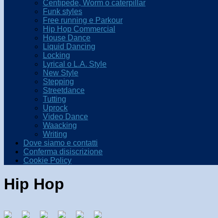
Centipede, Worm o caterpillar
Funk styles
Free running e Parkour
Hip Hop Commercial
House Dance
Liquid Dancing
Locking
Lyrical o L.A. Style
New Style
Stepping
Streetdance
Tutting
Uprock
Video Dance
Waacking
Writing
Dove siamo e contatti
Conferma disiscrizione
Cookie Policy
Hip Hop