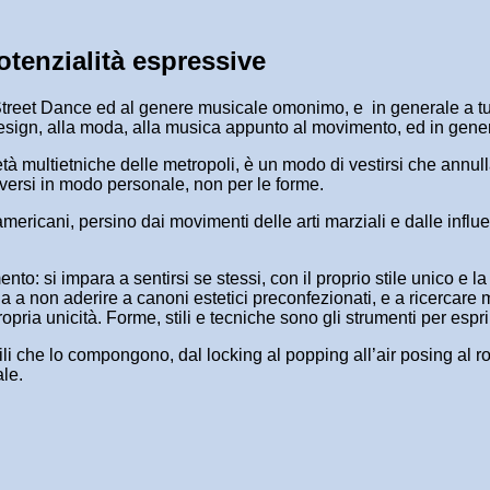
tenzialità espressive
la Street Dance ed al genere musicale omonimo, e in generale a tu
l design, alla moda, alla musica appunto al movimento, ed in gen
cietà multietniche delle metropoli, è un modo di vestirsi che annu
oversi in modo personale, non per le forme.
ricani, persino dai movimenti delle arti marziali e dalle influen
to: si impara a sentirsi se stessi, con il proprio stile unico e l
a a non aderire a canoni estetici preconfezionati, e a ricercare 
opria unicità. Forme, stili e tecniche sono gli strumenti per espri
stili che lo compongono, dal locking al popping all’air posing al
ale.