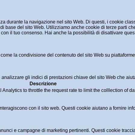
enza durante la navigazione nel sito Web. Di questi, i cookie cl
di base del sito Web. Utilizziamo anche cookie di terze parti che
n il tuo consenso. Hai anche la possibilità di disattivare questi
 come la condivisione del contenuto del sito Web su piattaforme d
analizzare gli indici di prestazioni chiave del sito Web che aiuta
Descrizione
alytics to throttle the request rate to limit the colllection of dat
i interagiscono con il sito web. Questi cookie aiutano a fornire in
i annunci e campagne di marketing pertinenti. Questi cookie tracci