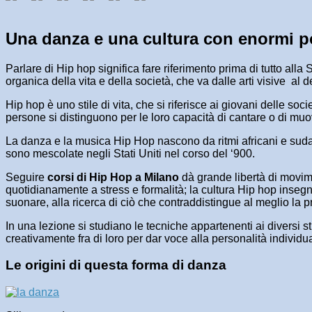
Una danza e una cultura con enormi po
Parlare di Hip hop significa fare riferimento prima di tutto al
organica della vita e della società, che va dalle arti visive a
Hip hop è uno stile di vita, che si riferisce ai giovani delle so
persone si distinguono per le loro capacità di cantare o di mu
La danza e la musica Hip Hop nascono da ritmi africani e sudame
sono mescolate negli Stati Uniti nel corso del ‘900.
Seguire
corsi di Hip Hop a Milano
dà grande libertà di movimen
quotidianamente a stress e formalità; la cultura Hip hop insegn
suonare, alla ricerca di ciò che contraddistingue al meglio la pr
In una lezione si studiano le tecniche appartenenti ai diversi 
creativamente fra di loro per dar voce alla personalità individu
Le origini di questa forma di danza