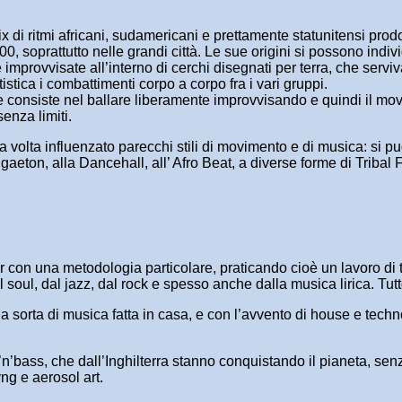
i ritmi africani, sudamericani e prettamente statunitensi prodot
00, soprattutto nelle grandi città. Le sue origini si possono ind
improvvisate all’interno di cerchi disegnati per terra, che serviv
stica i combattimenti corpo a corpo fra i vari gruppi.
he consiste nel ballare liberamente improvvisando e quindi il m
senza limiti.
ua volta influenzato parecchi stili di movimento e di musica: si
ggaeton, alla Dancehall, all’ Afro Beat, a diverse forme di Trib
er con una metodologia particolare, praticando cioè un lavoro di
 soul, dal jazz, dal rock e spesso anche dalla musica lirica. Tut
na sorta di musica fatta in casa, e con l’avvento di house e techno
n’bass, che dall’Inghilterra stanno conquistando il pianeta, sen
ng e aerosol art.