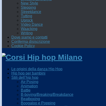
New Style
Stepping
Streetdance
Tutting
Uprock
Video Dance
Waacking
Writing
Dove siamo e contatti
Conferma disiscrizione
Cookie Policy
Le origini della danza Hip Hop
Hip hop per bambini
Stili dell’hip hop
Air Posing
Animation
Battle
B-boying/Breaking/Breakdance
Beatboxing
Boogaloo e Popping