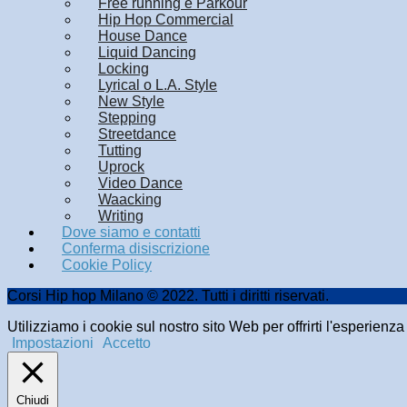
Free running e Parkour
Hip Hop Commercial
House Dance
Liquid Dancing
Locking
Lyrical o L.A. Style
New Style
Stepping
Streetdance
Tutting
Uprock
Video Dance
Waacking
Writing
Dove siamo e contatti
Conferma disiscrizione
Cookie Policy
Corsi Hip hop Milano © 2022. Tutti i diritti riservati.
Utilizziamo i cookie sul nostro sito Web per offrirti l'esperienz
Impostazioni
Accetto
Chiudi