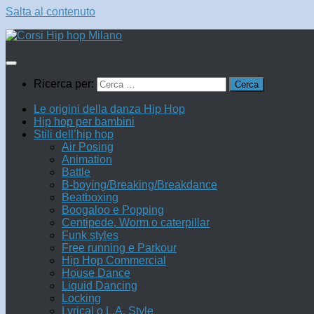
Salta al contenuto
Ricerca per:
Le origini della danza Hip Hop
Hip hop per bambini
Stili dell’hip hop
Air Posing
Animation
Battle
B-boying/Breaking/Breakdance
Beatboxing
Boogaloo e Popping
Centipede, Worm o caterpillar
Funk styles
Free running e Parkour
Hip Hop Commercial
House Dance
Liquid Dancing
Locking
Lyrical o L.A. Style