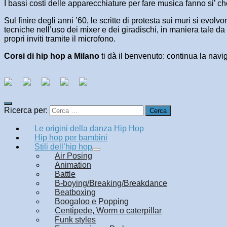
I bassi costi delle apparecchiature per fare musica fanno si’ c
Sul finire degli anni ’60, le scritte di protesta sui muri si evo
tecniche nell’uso dei mixer e dei giradischi, in maniera tale da
propri inviti tramite il microfono.
Corsi di hip hop a Milano
ti dà il benvenuto: continua la navi
Ricerca per:
Le origini della danza Hip Hop
Hip hop per bambini
Stili dell’hip hop
Air Posing
Animation
Battle
B-boying/Breaking/Breakdance
Beatboxing
Boogaloo e Popping
Centipede, Worm o caterpillar
Funk styles