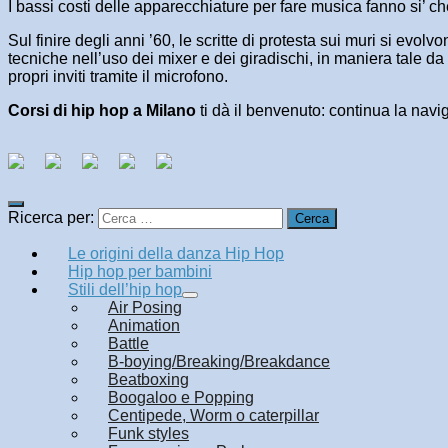
I bassi costi delle apparecchiature per fare musica fanno si’ c
Sul finire degli anni ’60, le scritte di protesta sui muri si evo
tecniche nell’uso dei mixer e dei giradischi, in maniera tale da
propri inviti tramite il microfono.
Corsi di hip hop a Milano
ti dà il benvenuto: continua la navi
Ricerca per:
Le origini della danza Hip Hop
Hip hop per bambini
Stili dell’hip hop
Air Posing
Animation
Battle
B-boying/Breaking/Breakdance
Beatboxing
Boogaloo e Popping
Centipede, Worm o caterpillar
Funk styles