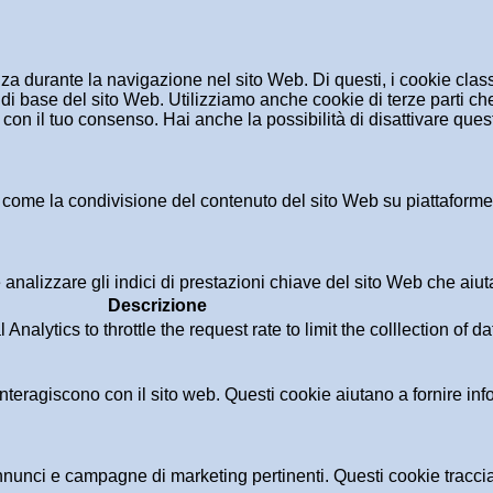
enza durante la navigazione nel sito Web. Di questi, i cookie cl
di base del sito Web. Utilizziamo anche cookie di terze parti che
n il tuo consenso. Hai anche la possibilità di disattivare questi
 come la condivisione del contenuto del sito Web su piattaforme d
analizzare gli indici di prestazioni chiave del sito Web che aiuta
Descrizione
alytics to throttle the request rate to limit the colllection of dat
i interagiscono con il sito web. Questi cookie aiutano a fornire in
i annunci e campagne di marketing pertinenti. Questi cookie tracci