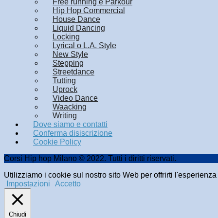
Free running e Parkour
Hip Hop Commercial
House Dance
Liquid Dancing
Locking
Lyrical o L.A. Style
New Style
Stepping
Streetdance
Tutting
Uprock
Video Dance
Waacking
Writing
Dove siamo e contatti
Conferma disiscrizione
Cookie Policy
Corsi Hip hop Milano © 2022. Tutti i diritti riservati.
Utilizziamo i cookie sul nostro sito Web per offrirti l'esperienz
Impostazioni
Accetto
Chiudi