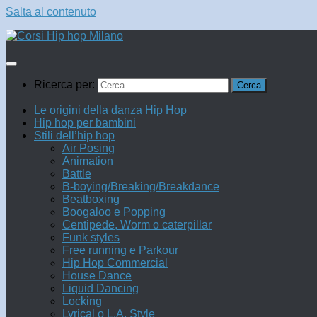
Salta al contenuto
Ricerca per:
Le origini della danza Hip Hop
Hip hop per bambini
Stili dell’hip hop
Air Posing
Animation
Battle
B-boying/Breaking/Breakdance
Beatboxing
Boogaloo e Popping
Centipede, Worm o caterpillar
Funk styles
Free running e Parkour
Hip Hop Commercial
House Dance
Liquid Dancing
Locking
Lyrical o L.A. Style