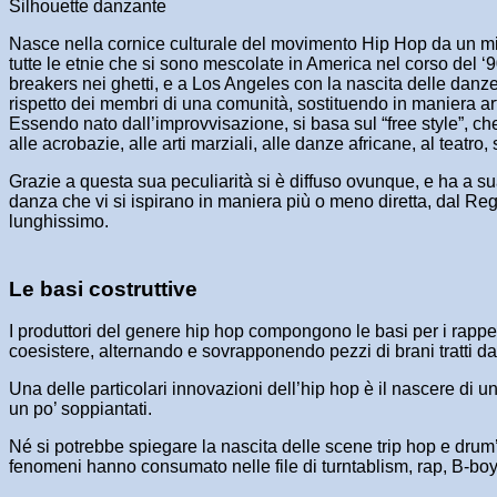
Silhouette danzante
Nasce nella cornice culturale del movimento Hip Hop da un mix d
tutte le etnie che si sono mescolate in America nel corso del ‘9
breakers nei ghetti, e a Los Angeles con la nascita delle danze 
rispetto dei membri di una comunità, sostituendo in maniera arti
Essendo nato dall’improvvisazione, si basa sul “free style”, c
alle acrobazie, alle arti marziali, alle danze africane, al teatro, 
Grazie a questa sua peculiarità si è diffuso ovunque, e ha a s
danza che vi si ispirano in maniera più o meno diretta, dal Re
lunghissimo.
Le basi costruttive
I produttori del genere hip hop compongono le basi per i rapp
coesistere, alternando e sovrapponendo pezzi di brani tratti dal
Una delle particolari innovazioni dell’hip hop è il nascere di u
un po’ soppiantati.
Né si potrebbe spiegare la nascita delle scene trip hop e drum’
fenomeni hanno consumato nelle file di turntablism, rap, B-boy