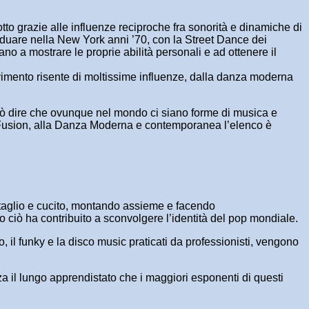
to grazie alle influenze reciproche fra sonorità e dinamiche di
ividuare nella New York anni ’70, con la Street Dance dei
ano a mostrare le proprie abilità personali e ad ottenere il
ovimento risente di moltissime influenze, dalla danza moderna
 può dire che ovunque nel mondo ci siano forme di musica e
al Fusion, alla Danza Moderna e contemporanea l’elenco è
 taglio e cucito, montando assieme e facendo
to ciò ha contribuito a sconvolgere l’identità del pop mondiale.
, il funky e la disco music praticati da professionisti, vengono
za il lungo apprendistato che i maggiori esponenti di questi