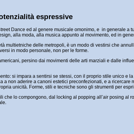
tenzialità espressive
la Street Dance ed al genere musicale omonimo, e in generale a tu
l design, alla moda, alla musica appunto al movimento, ed in gen
cietà multietniche delle metropoli, è un modo di vestirsi che annu
oversi in modo personale, non per le forme.
ricani, persino dai movimenti delle arti marziali e dalle influen
to: si impara a sentirsi se stessi, con il proprio stile unico e l
a a non aderire a canoni estetici preconfezionati, e a ricercare 
opria unicità. Forme, stili e tecniche sono gli strumenti per espri
stili che lo compongono, dal locking al popping all’air posing al
ale.