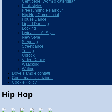
Centipede, Worm o caterpillar
Funk styles
Free running e Parkour
Hip Hop Commercial
House Dance
Liquid Dancing
Locking
Lyrical o L.A. Style
New Style
Stepping
Streetdance
Tutting
Uprock
Video Dance
Waacking
Writing
Dove siamo e contatti
Conferma disiscrizione
Cookie Policy
Hip Hop