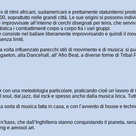
i ritmi africani, sudamericani e prettamente statunitensi prodot
00, soprattutto nelle grandi città. Le sue origini si possono ind
improvvisate all’interno di cerchi disegnati per terra, che serviv
stica i combattimenti corpo a corpo fra i vari gruppi.
he consiste nel ballare liberamente improvvisando e quindi il m
senza limiti.
ua volta influenzato parecchi stili di movimento e di musica: si
ggaeton, alla Dancehall, all’ Afro Beat, a diverse forme di Trib
er con una metodologia particolare, praticando cioè un lavoro di
 soul, dal jazz, dal rock e spesso anche dalla musica lirica. Tut
na sorta di musica fatta in casa, e con l’avvento di house e techno
n’bass, che dall’Inghilterra stanno conquistando il pianeta, sen
ng e aerosol art.