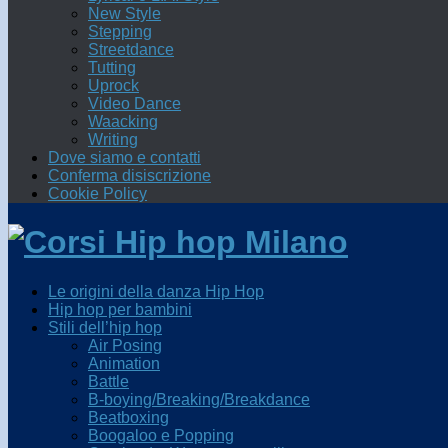
New Style
Stepping
Streetdance
Tutting
Uprock
Video Dance
Waacking
Writing
Dove siamo e contatti
Conferma disiscrizione
Cookie Policy
Le origini della danza Hip Hop
Hip hop per bambini
Stili dell’hip hop
Air Posing
Animation
Battle
B-boying/Breaking/Breakdance
Beatboxing
Boogaloo e Popping