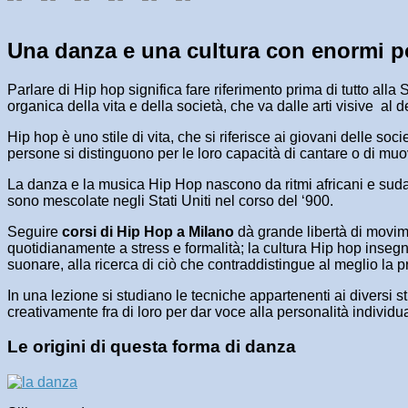
Una danza e una cultura con enormi po
Parlare di Hip hop significa fare riferimento prima di tutto al
organica della vita e della società, che va dalle arti visive a
Hip hop è uno stile di vita, che si riferisce ai giovani delle so
persone si distinguono per le loro capacità di cantare o di mu
La danza e la musica Hip Hop nascono da ritmi africani e sudame
sono mescolate negli Stati Uniti nel corso del ‘900.
Seguire
corsi di Hip Hop a Milano
dà grande libertà di movimen
quotidianamente a stress e formalità; la cultura Hip hop insegn
suonare, alla ricerca di ciò che contraddistingue al meglio la pr
In una lezione si studiano le tecniche appartenenti ai diversi 
creativamente fra di loro per dar voce alla personalità individu
Le origini di questa forma di danza