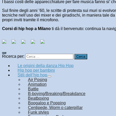
I bassi costi delle apparecchiature per fare musica fanno si’ c
Sul finire degli anni ’60, le scritte di protesta sui muri si evo
tecniche nell’uso dei mixer e dei giradischi, in maniera tale da
propri inviti tramite il microfono.
Corsi di hip hop a Milano
ti dà il benvenuto: continua la navi
Ricerca per:
Le origini della danza Hip Hop
Hip hop per bambini
Stili dell’hip hop
Air Posing
Animation
Battle
B-boying/Breaking/Breakdance
Beatboxing
Boogaloo e Popping
Centipede, Worm o caterpillar
Funk styles