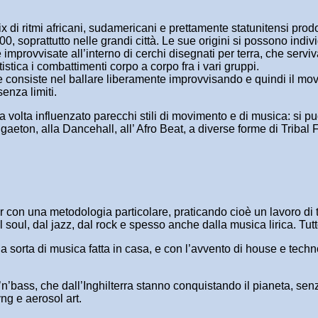
i ritmi africani, sudamericani e prettamente statunitensi prodot
00, soprattutto nelle grandi città. Le sue origini si possono ind
improvvisate all’interno di cerchi disegnati per terra, che serviv
stica i combattimenti corpo a corpo fra i vari gruppi.
he consiste nel ballare liberamente improvvisando e quindi il m
senza limiti.
ua volta influenzato parecchi stili di movimento e di musica: si
ggaeton, alla Dancehall, all’ Afro Beat, a diverse forme di Trib
er con una metodologia particolare, praticando cioè un lavoro di
 soul, dal jazz, dal rock e spesso anche dalla musica lirica. Tut
na sorta di musica fatta in casa, e con l’avvento di house e techno
n’bass, che dall’Inghilterra stanno conquistando il pianeta, sen
ng e aerosol art.