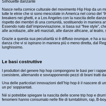
Silhouette danzante
Nasce nella cornice culturale del movimento Hip Hop da un mix d
tutte le etnie che si sono mescolate in America nel corso del ‘9
breakers nei ghetti, e a Los Angeles con la nascita delle danze 
rispetto dei membri di una comunità, sostituendo in maniera arti
Essendo nato dall’improvvisazione, si basa sul “free style”, c
alle acrobazie, alle arti marziali, alle danze africane, al teatro, 
Grazie a questa sua peculiarità si è diffuso ovunque, e ha a s
danza che vi si ispirano in maniera più o meno diretta, dal Re
lunghissimo.
Le basi costruttive
I produttori del genere hip hop compongono le basi per i rapp
coesistere, alternando e sovrapponendo pezzi di brani tratti dal
Una delle particolari innovazioni dell’hip hop è il nascere di u
un po’ soppiantati.
Né si potrebbe spiegare la nascita delle scene trip hop e drum’
fenomeni hanno consumato nelle file di turntablism, rap, B-boy