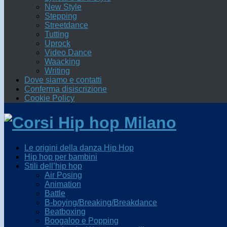
New Style
Stepping
Streetdance
Tutting
Uprock
Video Dance
Waacking
Writing
Dove siamo e contatti
Conferma disiscrizione
Cookie Policy
Le origini della danza Hip Hop
Hip hop per bambini
Stili dell’hip hop
Air Posing
Animation
Battle
B-boying/Breaking/Breakdance
Beatboxing
Boogaloo e Popping