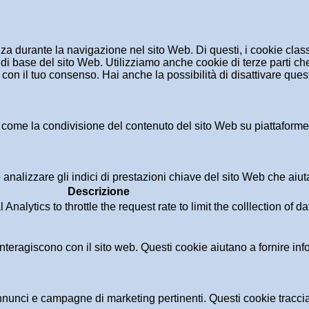
enza durante la navigazione nel sito Web. Di questi, i cookie cl
di base del sito Web. Utilizziamo anche cookie di terze parti che
n il tuo consenso. Hai anche la possibilità di disattivare questi
 come la condivisione del contenuto del sito Web su piattaforme d
analizzare gli indici di prestazioni chiave del sito Web che aiuta
Descrizione
alytics to throttle the request rate to limit the colllection of dat
i interagiscono con il sito web. Questi cookie aiutano a fornire in
i annunci e campagne di marketing pertinenti. Questi cookie tracci