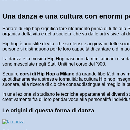
Una danza e una cultura con enormi po
Parlare di Hip hop significa fare riferimento prima di tutto al
organica della vita e della società, che va dalle arti visive a
Hip hop è uno stile di vita, che si riferisce ai giovani delle so
persone si distinguono per le loro capacità di cantare o di mu
La danza e la musica Hip Hop nascono da ritmi africani e sudame
sono mescolate negli Stati Uniti nel corso del ‘900.
Seguire
corsi di Hip Hop a Milano
dà grande libertà di movimen
quotidianamente a stress e formalità; la cultura Hip hop insegn
suonare, alla ricerca di ciò che contraddistingue al meglio la pr
In una lezione si studiano le tecniche appartenenti ai diversi 
creativamente fra di loro per dar voce alla personalità individu
Le origini di questa forma di danza