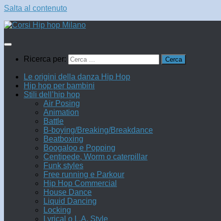
Salta al contenuto
Ricerca per:
Le origini della danza Hip Hop
Hip hop per bambini
Stili dell’hip hop
Air Posing
Animation
Battle
B-boying/Breaking/Breakdance
Beatboxing
Boogaloo e Popping
Centipede, Worm o caterpillar
Funk styles
Free running e Parkour
Hip Hop Commercial
House Dance
Liquid Dancing
Locking
Lyrical o L.A. Style