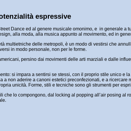
tenzialità espressive
la Street Dance ed al genere musicale omonimo, e in generale a tu
l design, alla moda, alla musica appunto al movimento, ed in gen
cietà multietniche delle metropoli, è un modo di vestirsi che annu
oversi in modo personale, non per le forme.
ricani, persino dai movimenti delle arti marziali e dalle influen
to: si impara a sentirsi se stessi, con il proprio stile unico e l
a a non aderire a canoni estetici preconfezionati, e a ricercare 
opria unicità. Forme, stili e tecniche sono gli strumenti per espri
stili che lo compongono, dal locking al popping all’air posing al
ale.