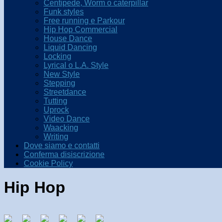
Centipede, Worm o caterpillar
Funk styles
Free running e Parkour
Hip Hop Commercial
House Dance
Liquid Dancing
Locking
Lyrical o L.A. Style
New Style
Stepping
Streetdance
Tutting
Uprock
Video Dance
Waacking
Writing
Dove siamo e contatti
Conferma disiscrizione
Cookie Policy
Hip Hop