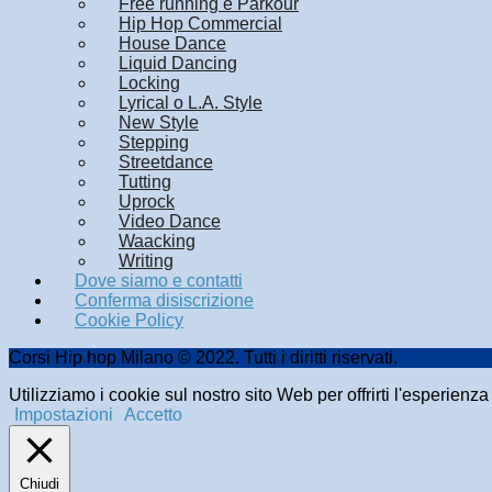
Free running e Parkour
Hip Hop Commercial
House Dance
Liquid Dancing
Locking
Lyrical o L.A. Style
New Style
Stepping
Streetdance
Tutting
Uprock
Video Dance
Waacking
Writing
Dove siamo e contatti
Conferma disiscrizione
Cookie Policy
Corsi Hip hop Milano © 2022. Tutti i diritti riservati.
Utilizziamo i cookie sul nostro sito Web per offrirti l'esperienz
Impostazioni
Accetto
Chiudi