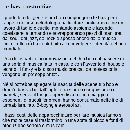
Le basi costruttive
I produttori del genere hip hop compongono le basi per i
rapper con una metodologia particolare, praticando cioè un
lavoro di taglio e cucito, montando assieme e facendo
coesistere, alternando e sovrapponendo pezzi di brani tratti
dal soul, dal jazz, dal rock e spesso anche dalla musica
lirica. Tutto ciò ha contribuito a sconvolgere l’identità del pop
mondiale.
Una delle particolari innovazioni dell’hip hop è il nascere di
una sorta di musica fatta in casa, e con l’avvento di house e
techno, il funky e la disco music praticati da professionisti,
vengono un po’ soppiantati.
Né si potrebbe spiegare la nascita delle scene trip hop e
drum’n’bass, che dall’Inghilterra stanno conquistando il
pianeta, senza il lungo apprendistato che i maggiori
esponenti di questi fenomeni hanno consumato nelle file di
turntablism, rap, B-boyng e aerosol art.
I bassi costi delle apparecchiature per fare musica fanno si’
che molte case si trasformino in una sorta di piccole fonti di
produzione sonora e musicale.