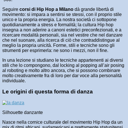
Seguire
corsi di Hip Hop a Milano
dà grande libertà di
movimento: si impara a sentirsi se stessi, con il proprio stile
unico e la propria energia. La nostra società ci sottopone
quotidianamente a stress e formalità; la cultura Hip hop
insegna a non aderire a canoni estetici preconfezionati, e a
ricercare modalità personali, sia nel vestire che nel danzare
che nel suonare, alla ricerca di ciò che contraddistingue al
meglio la propria unicità. Forme, stili e tecniche sono gli
strumenti per esprimerla: ne sono i mezzi, non il fine.
In una lezione si studiano le tecniche appartenenti ai diversi
stili che lo compongono, dal locking al popping all’air posing
al roboting e molto altro ancora, che si possono combinare
molto creativamente fra di loro per dar voce alla personalità
individuale.
Le origini di questa forma di danza
Silhouette danzante
Nasce nella cornice culturale del movimento Hip Hop da un
mix di ritmi africani, sudamericani e prettamente statunitensi