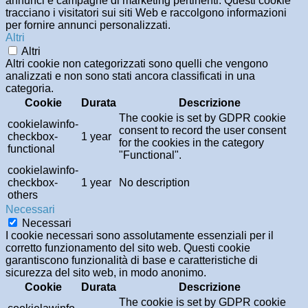
annunci e campagne di marketing pertinenti. Questi cookie
tracciano i visitatori sui siti Web e raccolgono informazioni
per fornire annunci personalizzati.
Altri
Altri
Altri cookie non categorizzati sono quelli che vengono
analizzati e non sono stati ancora classificati in una
categoria.
Cookie
Durata
Descrizione
The cookie is set by GDPR cookie
cookielawinfo-
consent to record the user consent
checkbox-
1 year
for the cookies in the category
functional
"Functional".
cookielawinfo-
checkbox-
1 year
No description
others
Necessari
Necessari
I cookie necessari sono assolutamente essenziali per il
corretto funzionamento del sito web. Questi cookie
garantiscono funzionalità di base e caratteristiche di
sicurezza del sito web, in modo anonimo.
Cookie
Durata
Descrizione
The cookie is set by GDPR cookie