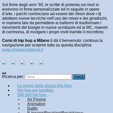
Sul finire degli anni ’60, le scritte di protesta sui muri si
evolvono in firme personalizzate ed in seguito in opere
d’arte, i parchi cominciano ad essere dei ritrovi dove i dj
adottano nuove tecniche nell’uso dei mixer e dei giradischi,
in maniera tale da permettere ai ballerini di trasformare i
movimenti del boogie in nuove acrobazie ed ai MC, maestri
di cerimonia, di rivolgere i propri inviti tramite il microfono.
Corsi di hip hop a Milano
ti dà il benvenuto: continua la
navigazione per scoprire tutto su questa disciplina
www.ilmosaicodanza.it
Ricerca per:
Le origini della danza Hip Hop
Hip hop per bambini
Stili dell’hip hop
Air Posing
Animation
Battle
B-boying/Breaking/Breakdance