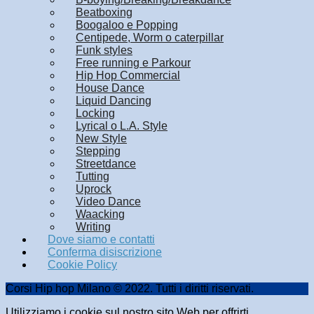
Beatboxing
Boogaloo e Popping
Centipede, Worm o caterpillar
Funk styles
Free running e Parkour
Hip Hop Commercial
House Dance
Liquid Dancing
Locking
Lyrical o L.A. Style
New Style
Stepping
Streetdance
Tutting
Uprock
Video Dance
Waacking
Writing
Dove siamo e contatti
Conferma disiscrizione
Cookie Policy
Corsi Hip hop Milano © 2022. Tutti i diritti riservati.
Utilizziamo i cookie sul nostro sito Web per offrirti