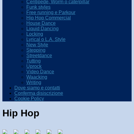
Centipede, Worm o caterpillar
Funk styles
Free running e Parkour
Hip Hop Commercial
House Dance
Liquid Dancing
Locking
Lyrical o L.A. Style
New Style
Stepping
Streetdance
Tutting
Uprock
Video Dance
Waacking
Writing
Dove siamo e contatti
Conferma disiscrizione
Cookie Policy
Hip Hop