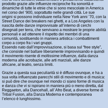
prodotto grazie alle influenze reciproche fra sonorità e
dinamiche di tutte le etnie che si sono mescolate in America
nel corso del ‘900, soprattutto nelle grandi città. Le sue
origini si possono individuare nella New York anni ’70, con la
Street Dance dei breakers nei ghetti, e a Los Angeles con la
nascita delle danze improvvisate all’interno di cerchi
disegnati per terra, che servivano a mostrare le proprie abilità
personali e ad ottenere il rispetto dei membri di una
comunità, sostituendo in maniera artistica i combattimenti
corpo a corpo fra i vari gruppi.
Essendo nato dall’improvvisazione, si basa sul “free style”,
che consiste nel ballare liberamente improvvisando e quindi
il movimento risente di moltissime influenze, dalla danza
moderna alle acrobazie, alle arti marziali, alle danze
africane, al teatro, senza limiti.
Grazie a questa sua peculiarità si è diffuso ovunque, e ha a
sua volta influenzato parecchi stili di movimento e di musica:
si può dire che ovunque nel mondo ci siano forme di musica
e danza che vi si ispirano in maniera più o meno diretta, dal
Reggaeton, alla Dancehall, all’ Afro Beat, a diverse forme di
Tribal Fusion, alla Danza Moderna e contemporanea
l’elenco è lunghissimo.