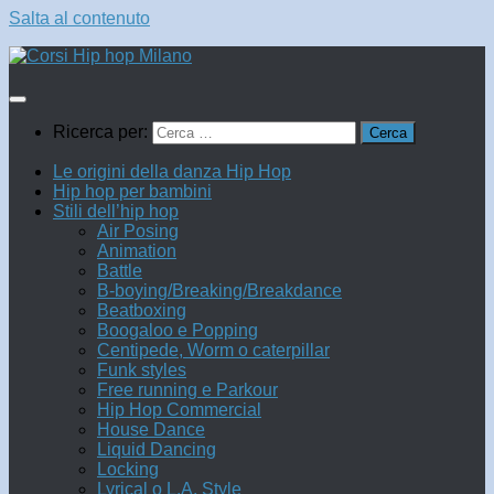
Salta al contenuto
Ricerca per:
Le origini della danza Hip Hop
Hip hop per bambini
Stili dell’hip hop
Air Posing
Animation
Battle
B-boying/Breaking/Breakdance
Beatboxing
Boogaloo e Popping
Centipede, Worm o caterpillar
Funk styles
Free running e Parkour
Hip Hop Commercial
House Dance
Liquid Dancing
Locking
Lyrical o L.A. Style