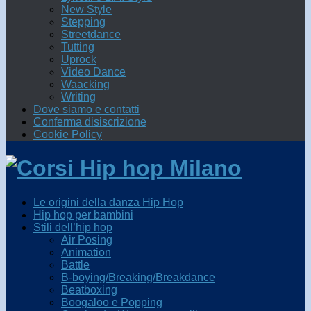
New Style
Stepping
Streetdance
Tutting
Uprock
Video Dance
Waacking
Writing
Dove siamo e contatti
Conferma disiscrizione
Cookie Policy
Le origini della danza Hip Hop
Hip hop per bambini
Stili dell’hip hop
Air Posing
Animation
Battle
B-boying/Breaking/Breakdance
Beatboxing
Boogaloo e Popping