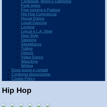
Centipede, Worm o caterpillar
Funk styles
Free running e Parkour
Hip Hop Commercial
House Dance
Liquid Dancing
Locking
Lyrical o L.A. Style
New Style
Stepping
Streetdance
Tutting
Uprock
Video Dance
Waacking
Writing
Dove siamo e contatti
Conferma disiscrizione
Cookie Policy
Hip Hop