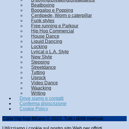
Beatboxing
Boogaloo e Popping
Centipede, Worm o caterpillar
Funk styles
Free running e Parkour
Hip Hop Commercial
House Dance
Liquid Dancing
Locking
Lyrical o L.A. Style
New Style
Stepping
Streetdance
Tutting
Uprock
Video Dance
Waacking
Writing
Dove siamo e contatti
Conferma disiscrizione
Cookie Policy
Corsi Hip hop Milano © 2022. Tutti i diritti riservati.
Utilizziamo i cookie sul nostro sito Web per offrirti