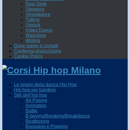
New Style
Stepping
Streetdance
Tutting
Uprock
Video Dance
Waacking
Writing
Dove siamo e contatti
Conferma disiscrizione
Cookie Policy
Le origini della danza Hip Hop
Hip hop per bambini
Stili dell’hip hop
Air Posing
Animation
Battle
B-boying/Breaking/Breakdance
Beatboxing
Boogaloo e Popping