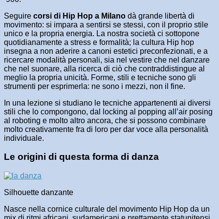
Seguire
corsi di Hip Hop a Milano
dà grande libertà di
movimento: si impara a sentirsi se stessi, con il proprio stile
unico e la propria energia. La nostra società ci sottopone
quotidianamente a stress e formalità; la cultura Hip hop
insegna a non aderire a canoni estetici preconfezionati, e a
ricercare modalità personali, sia nel vestire che nel danzare
che nel suonare, alla ricerca di ciò che contraddistingue al
meglio la propria unicità. Forme, stili e tecniche sono gli
strumenti per esprimerla: ne sono i mezzi, non il fine.
In una lezione si studiano le tecniche appartenenti ai diversi
stili che lo compongono, dal locking al popping all’air posing
al roboting e molto altro ancora, che si possono combinare
molto creativamente fra di loro per dar voce alla personalità
individuale.
Le origini di questa forma di danza
Silhouette danzante
Nasce nella cornice culturale del movimento Hip Hop da un
mix di ritmi africani, sudamericani e prettamente statunitensi