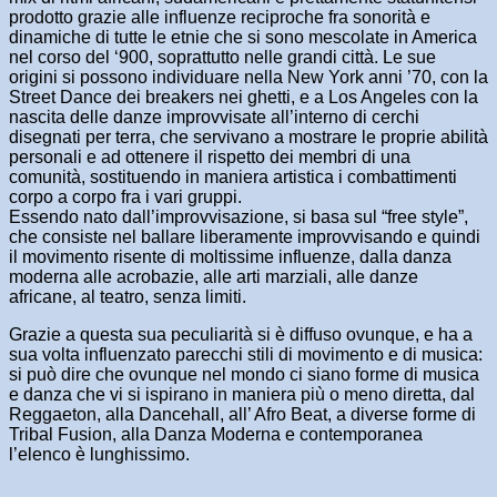
prodotto grazie alle influenze reciproche fra sonorità e
dinamiche di tutte le etnie che si sono mescolate in America
nel corso del ‘900, soprattutto nelle grandi città. Le sue
origini si possono individuare nella New York anni ’70, con la
Street Dance dei breakers nei ghetti, e a Los Angeles con la
nascita delle danze improvvisate all’interno di cerchi
disegnati per terra, che servivano a mostrare le proprie abilità
personali e ad ottenere il rispetto dei membri di una
comunità, sostituendo in maniera artistica i combattimenti
corpo a corpo fra i vari gruppi.
Essendo nato dall’improvvisazione, si basa sul “free style”,
che consiste nel ballare liberamente improvvisando e quindi
il movimento risente di moltissime influenze, dalla danza
moderna alle acrobazie, alle arti marziali, alle danze
africane, al teatro, senza limiti.
Grazie a questa sua peculiarità si è diffuso ovunque, e ha a
sua volta influenzato parecchi stili di movimento e di musica:
si può dire che ovunque nel mondo ci siano forme di musica
e danza che vi si ispirano in maniera più o meno diretta, dal
Reggaeton, alla Dancehall, all’ Afro Beat, a diverse forme di
Tribal Fusion, alla Danza Moderna e contemporanea
l’elenco è lunghissimo.