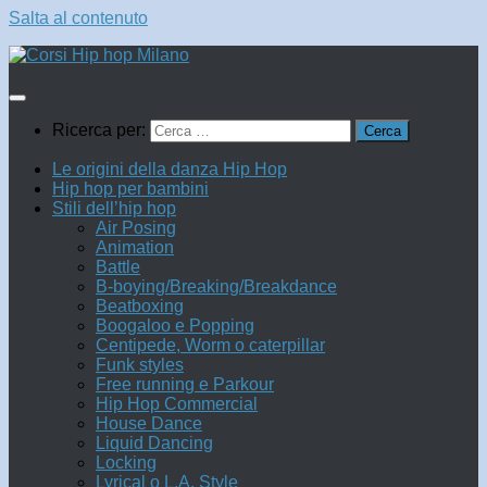
Salta al contenuto
Ricerca per:
Le origini della danza Hip Hop
Hip hop per bambini
Stili dell’hip hop
Air Posing
Animation
Battle
B-boying/Breaking/Breakdance
Beatboxing
Boogaloo e Popping
Centipede, Worm o caterpillar
Funk styles
Free running e Parkour
Hip Hop Commercial
House Dance
Liquid Dancing
Locking
Lyrical o L.A. Style