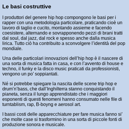
Le basi costruttive
I produttori del genere hip hop compongono le basi per i
rapper con una metodologia particolare, praticando cioè un
lavoro di taglio e cucito, montando assieme e facendo
coesistere, alternando e sovrapponendo pezzi di brani tratti
dal soul, dal jazz, dal rock e spesso anche dalla musica
lirica. Tutto ciò ha contribuito a sconvolgere l’identità del pop
mondiale.
Una delle particolari innovazioni dell’hip hop è il nascere di
una sorta di musica fatta in casa, e con l’avvento di house e
techno, il funky e la disco music praticati da professionisti,
vengono un po’ soppiantati.
Né si potrebbe spiegare la nascita delle scene trip hop e
drum’n’bass, che dall’Inghilterra stanno conquistando il
pianeta, senza il lungo apprendistato che i maggiori
esponenti di questi fenomeni hanno consumato nelle file di
turntablism, rap, B-boyng e aerosol art.
I bassi costi delle apparecchiature per fare musica fanno si’
che molte case si trasformino in una sorta di piccole fonti di
produzione sonora e musicale.