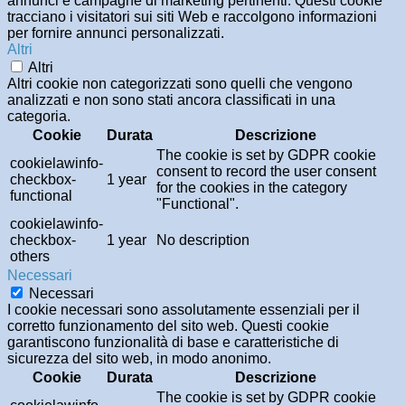
annunci e campagne di marketing pertinenti. Questi cookie
tracciano i visitatori sui siti Web e raccolgono informazioni
per fornire annunci personalizzati.
Altri
Altri
Altri cookie non categorizzati sono quelli che vengono
analizzati e non sono stati ancora classificati in una
categoria.
Cookie
Durata
Descrizione
The cookie is set by GDPR cookie
cookielawinfo-
consent to record the user consent
checkbox-
1 year
for the cookies in the category
functional
"Functional".
cookielawinfo-
checkbox-
1 year
No description
others
Necessari
Necessari
I cookie necessari sono assolutamente essenziali per il
corretto funzionamento del sito web. Questi cookie
garantiscono funzionalità di base e caratteristiche di
sicurezza del sito web, in modo anonimo.
Cookie
Durata
Descrizione
The cookie is set by GDPR cookie