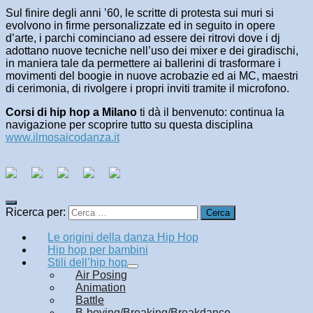
Sul finire degli anni ’60, le scritte di protesta sui muri si
evolvono in firme personalizzate ed in seguito in opere
d’arte, i parchi cominciano ad essere dei ritrovi dove i dj
adottano nuove tecniche nell’uso dei mixer e dei giradischi,
in maniera tale da permettere ai ballerini di trasformare i
movimenti del boogie in nuove acrobazie ed ai MC, maestri
di cerimonia, di rivolgere i propri inviti tramite il microfono.
Corsi di hip hop a Milano
ti dà il benvenuto: continua la
navigazione per scoprire tutto su questa disciplina
www.ilmosaicodanza.it
Ricerca per:
Le origini della danza Hip Hop
Hip hop per bambini
Stili dell’hip hop
Air Posing
Animation
Battle
B-boying/Breaking/Breakdance