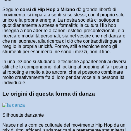
Seguire
corsi di Hip Hop a Milano
dà grande libertà di
movimento: si impara a sentirsi se stessi, con il proprio stile
unico e la propria energia. La nostra società ci sottopone
quotidianamente a stress e formalità; la cultura Hip hop
insegna a non aderire a canoni estetici preconfezionati, e a
ricercare modalità personali, sia nel vestire che nel danzare
che nel suonare, alla ricerca di ciò che contraddistingue al
meglio la propria unicità. Forme, stili e tecniche sono gli
strumenti per esprimerla: ne sono i mezzi, non il fine.
In una lezione si studiano le tecniche appartenenti ai diversi
stili che lo compongono, dal locking al popping all’air posing
al roboting e molto altro ancora, che si possono combinare
molto creativamente fra di loro per dar voce alla personalità
individuale.
Le origini di questa forma di danza
Silhouette danzante
Nasce nella cornice culturale del movimento Hip Hop da un
mix di ritmi africani, sudamericani e prettamente statunitensi