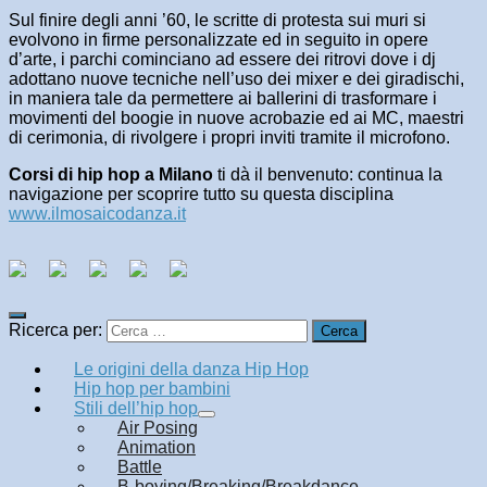
Sul finire degli anni ’60, le scritte di protesta sui muri si
evolvono in firme personalizzate ed in seguito in opere
d’arte, i parchi cominciano ad essere dei ritrovi dove i dj
adottano nuove tecniche nell’uso dei mixer e dei giradischi,
in maniera tale da permettere ai ballerini di trasformare i
movimenti del boogie in nuove acrobazie ed ai MC, maestri
di cerimonia, di rivolgere i propri inviti tramite il microfono.
Corsi di hip hop a Milano
ti dà il benvenuto: continua la
navigazione per scoprire tutto su questa disciplina
www.ilmosaicodanza.it
Ricerca per:
Le origini della danza Hip Hop
Hip hop per bambini
Stili dell’hip hop
Air Posing
Animation
Battle
B-boying/Breaking/Breakdance