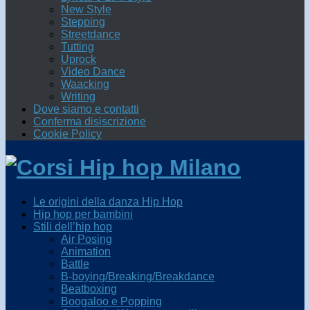
New Style
Stepping
Streetdance
Tutting
Uprock
Video Dance
Waacking
Writing
Dove siamo e contatti
Conferma disiscrizione
Cookie Policy
Le origini della danza Hip Hop
Hip hop per bambini
Stili dell’hip hop
Air Posing
Animation
Battle
B-boying/Breaking/Breakdance
Beatboxing
Boogaloo e Popping