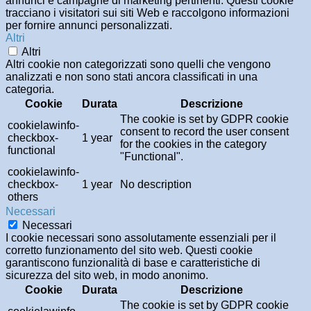
annunci e campagne di marketing pertinenti. Questi cookie
tracciano i visitatori sui siti Web e raccolgono informazioni
per fornire annunci personalizzati.
Altri
Altri
Altri cookie non categorizzati sono quelli che vengono
analizzati e non sono stati ancora classificati in una
categoria.
Cookie
Durata
Descrizione
The cookie is set by GDPR cookie
cookielawinfo-
consent to record the user consent
checkbox-
1 year
for the cookies in the category
functional
"Functional".
cookielawinfo-
checkbox-
1 year
No description
others
Necessari
Necessari
I cookie necessari sono assolutamente essenziali per il
corretto funzionamento del sito web. Questi cookie
garantiscono funzionalità di base e caratteristiche di
sicurezza del sito web, in modo anonimo.
Cookie
Durata
Descrizione
The cookie is set by GDPR cookie