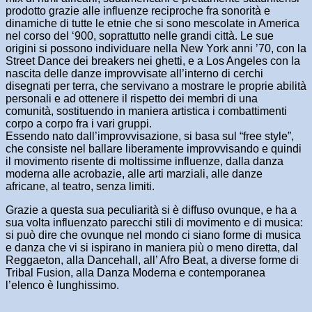
prodotto grazie alle influenze reciproche fra sonorità e
dinamiche di tutte le etnie che si sono mescolate in America
nel corso del ‘900, soprattutto nelle grandi città. Le sue
origini si possono individuare nella New York anni ’70, con la
Street Dance dei breakers nei ghetti, e a Los Angeles con la
nascita delle danze improvvisate all’interno di cerchi
disegnati per terra, che servivano a mostrare le proprie abilità
personali e ad ottenere il rispetto dei membri di una
comunità, sostituendo in maniera artistica i combattimenti
corpo a corpo fra i vari gruppi.
Essendo nato dall’improvvisazione, si basa sul “free style”,
che consiste nel ballare liberamente improvvisando e quindi
il movimento risente di moltissime influenze, dalla danza
moderna alle acrobazie, alle arti marziali, alle danze
africane, al teatro, senza limiti.
Grazie a questa sua peculiarità si è diffuso ovunque, e ha a
sua volta influenzato parecchi stili di movimento e di musica:
si può dire che ovunque nel mondo ci siano forme di musica
e danza che vi si ispirano in maniera più o meno diretta, dal
Reggaeton, alla Dancehall, all’ Afro Beat, a diverse forme di
Tribal Fusion, alla Danza Moderna e contemporanea
l’elenco è lunghissimo.