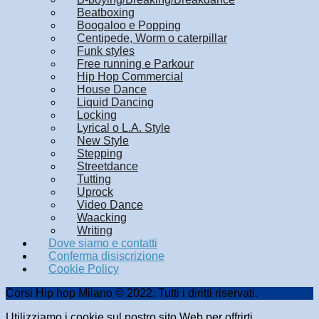
Beatboxing
Boogaloo e Popping
Centipede, Worm o caterpillar
Funk styles
Free running e Parkour
Hip Hop Commercial
House Dance
Liquid Dancing
Locking
Lyrical o L.A. Style
New Style
Stepping
Streetdance
Tutting
Uprock
Video Dance
Waacking
Writing
Dove siamo e contatti
Conferma disiscrizione
Cookie Policy
Corsi Hip hop Milano © 2022. Tutti i diritti riservati.
Utilizziamo i cookie sul nostro sito Web per offrirti