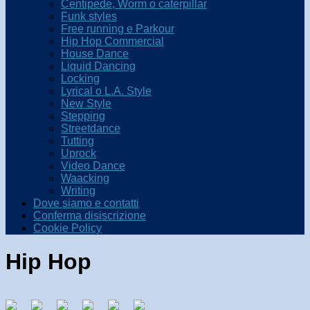
Centipede, Worm o caterpillar
Funk styles
Free running e Parkour
Hip Hop Commercial
House Dance
Liquid Dancing
Locking
Lyrical o L.A. Style
New Style
Stepping
Streetdance
Tutting
Uprock
Video Dance
Waacking
Writing
Dove siamo e contatti
Conferma disiscrizione
Cookie Policy
Hip Hop