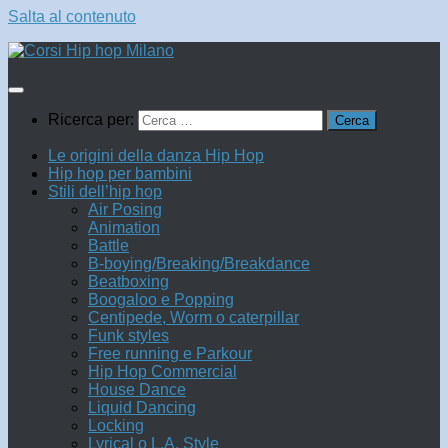
Salta al contenuto
Ricerca per:
Le origini della danza Hip Hop
Hip hop per bambini
Stili dell’hip hop
Air Posing
Animation
Battle
B-boying/Breaking/Breakdance
Beatboxing
Boogaloo e Popping
Centipede, Worm o caterpillar
Funk styles
Free running e Parkour
Hip Hop Commercial
House Dance
Liquid Dancing
Locking
Lyrical o L.A. Style