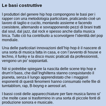
Le basi costruttive
I produttori del genere hip hop compongono le basi per i
rapper con una metodologia particolare, praticando cioè un
lavoro di taglio e cucito, montando assieme e facendo
coesistere, alternando e sovrapponendo pezzi di brani tratti
dal soul, dal jazz, dal rock e spesso anche dalla musica
lirica. Tutto ciò ha contribuito a sconvolgere l’identità del pop
mondiale.
Una delle particolari innovazioni dell’hip hop è il nascere di
una sorta di musica fatta in casa, e con l’avvento di house e
techno, il funky e la disco music praticati da professionisti,
vengono un po’ soppiantati.
Né si potrebbe spiegare la nascita delle scene trip hop e
drum’n’bass, che dall’Inghilterra stanno conquistando il
pianeta, senza il lungo apprendistato che i maggiori
esponenti di questi fenomeni hanno consumato nelle file di
turntablism, rap, B-boyng e aerosol art.
I bassi costi delle apparecchiature per fare musica fanno si’
che molte case si trasformino in una sorta di piccole fonti di
produzione sonora e musicale.