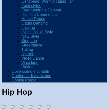
Centipede, Worm o caterpillar
Funk styles
Free running e Parkour
Hip Hop Commercial
House Dance
Liquid Dancing
Locking
Lyrical o L.A. Style
New Style
Stepping
Streetdance
Tutting
Uprock
Video Dance
Waacking
Writing
Dove siamo e contatti
Conferma disiscrizione
Cookie Policy
Hip Hop