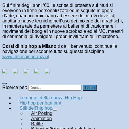
Sul finire degli anni ’60, le scritte di protesta sui muri si
evolvono in firme personalizzate ed in seguito in opere
d’arte, i parchi cominciano ad essere dei ritrovi dove i dj
adottano nuove tecniche nell’uso dei mixer e dei giradischi,
in maniera tale da permettere ai ballerini di trasformare i
movimenti del boogie in nuove acrobazie ed ai MC, maestri
di cerimonia, di rivolgere i propri inviti tramite il microfono.
Corsi di hip hop a Milano
ti dà il benvenuto: continua la
navigazione per scoprire tutto su questa disciplina
www.ilmosaicodanza.it
Ricerca per:
Le origini della danza Hip Hop
Hip hop per bambini
Stili dell’hip hop
Air Posing
Animation
Battle
B-boying/Breaking/Breakdance