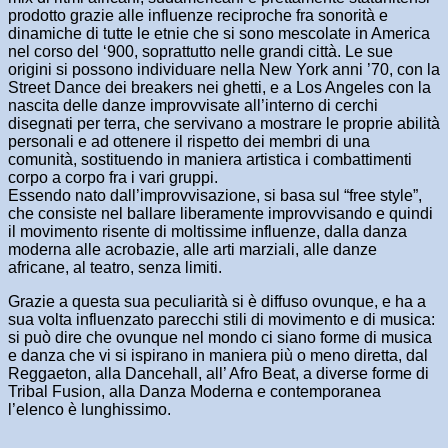
prodotto grazie alle influenze reciproche fra sonorità e
dinamiche di tutte le etnie che si sono mescolate in America
nel corso del ‘900, soprattutto nelle grandi città. Le sue
origini si possono individuare nella New York anni ’70, con la
Street Dance dei breakers nei ghetti, e a Los Angeles con la
nascita delle danze improvvisate all’interno di cerchi
disegnati per terra, che servivano a mostrare le proprie abilità
personali e ad ottenere il rispetto dei membri di una
comunità, sostituendo in maniera artistica i combattimenti
corpo a corpo fra i vari gruppi.
Essendo nato dall’improvvisazione, si basa sul “free style”,
che consiste nel ballare liberamente improvvisando e quindi
il movimento risente di moltissime influenze, dalla danza
moderna alle acrobazie, alle arti marziali, alle danze
africane, al teatro, senza limiti.
Grazie a questa sua peculiarità si è diffuso ovunque, e ha a
sua volta influenzato parecchi stili di movimento e di musica:
si può dire che ovunque nel mondo ci siano forme di musica
e danza che vi si ispirano in maniera più o meno diretta, dal
Reggaeton, alla Dancehall, all’ Afro Beat, a diverse forme di
Tribal Fusion, alla Danza Moderna e contemporanea
l’elenco è lunghissimo.