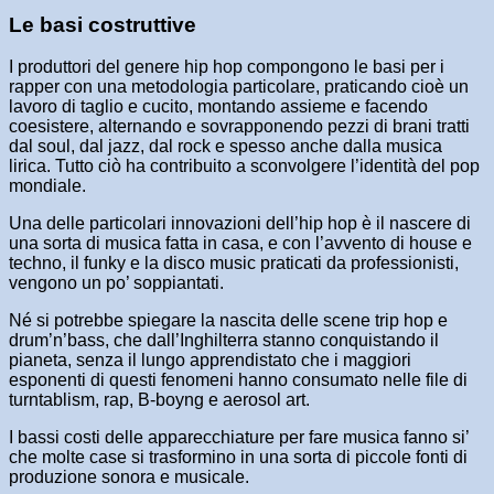
Le basi costruttive
I produttori del genere hip hop compongono le basi per i
rapper con una metodologia particolare, praticando cioè un
lavoro di taglio e cucito, montando assieme e facendo
coesistere, alternando e sovrapponendo pezzi di brani tratti
dal soul, dal jazz, dal rock e spesso anche dalla musica
lirica. Tutto ciò ha contribuito a sconvolgere l’identità del pop
mondiale.
Una delle particolari innovazioni dell’hip hop è il nascere di
una sorta di musica fatta in casa, e con l’avvento di house e
techno, il funky e la disco music praticati da professionisti,
vengono un po’ soppiantati.
Né si potrebbe spiegare la nascita delle scene trip hop e
drum’n’bass, che dall’Inghilterra stanno conquistando il
pianeta, senza il lungo apprendistato che i maggiori
esponenti di questi fenomeni hanno consumato nelle file di
turntablism, rap, B-boyng e aerosol art.
I bassi costi delle apparecchiature per fare musica fanno si’
che molte case si trasformino in una sorta di piccole fonti di
produzione sonora e musicale.