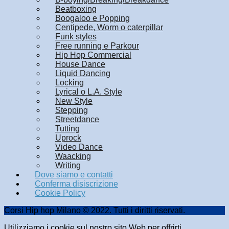
Beatboxing
Boogaloo e Popping
Centipede, Worm o caterpillar
Funk styles
Free running e Parkour
Hip Hop Commercial
House Dance
Liquid Dancing
Locking
Lyrical o L.A. Style
New Style
Stepping
Streetdance
Tutting
Uprock
Video Dance
Waacking
Writing
Dove siamo e contatti
Conferma disiscrizione
Cookie Policy
Corsi Hip hop Milano © 2022. Tutti i diritti riservati.
Utilizziamo i cookie sul nostro sito Web per offrirti