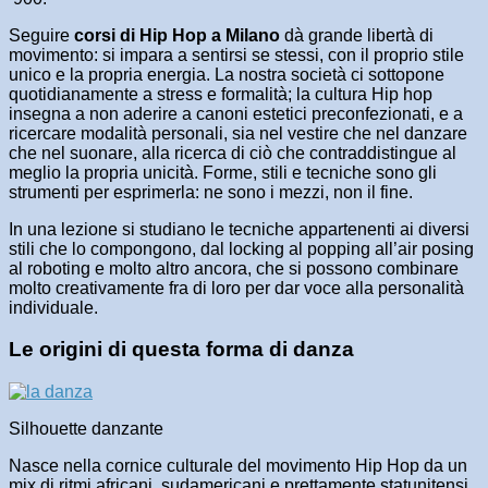
Seguire
corsi di Hip Hop a Milano
dà grande libertà di
movimento: si impara a sentirsi se stessi, con il proprio stile
unico e la propria energia. La nostra società ci sottopone
quotidianamente a stress e formalità; la cultura Hip hop
insegna a non aderire a canoni estetici preconfezionati, e a
ricercare modalità personali, sia nel vestire che nel danzare
che nel suonare, alla ricerca di ciò che contraddistingue al
meglio la propria unicità. Forme, stili e tecniche sono gli
strumenti per esprimerla: ne sono i mezzi, non il fine.
In una lezione si studiano le tecniche appartenenti ai diversi
stili che lo compongono, dal locking al popping all’air posing
al roboting e molto altro ancora, che si possono combinare
molto creativamente fra di loro per dar voce alla personalità
individuale.
Le origini di questa forma di danza
Silhouette danzante
Nasce nella cornice culturale del movimento Hip Hop da un
mix di ritmi africani, sudamericani e prettamente statunitensi