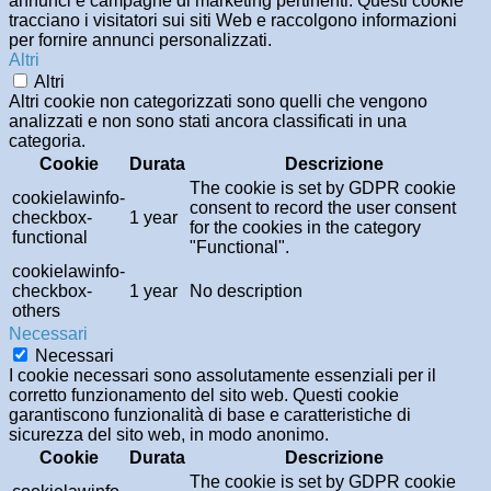
annunci e campagne di marketing pertinenti. Questi cookie
tracciano i visitatori sui siti Web e raccolgono informazioni
per fornire annunci personalizzati.
Altri
Altri
Altri cookie non categorizzati sono quelli che vengono
analizzati e non sono stati ancora classificati in una
categoria.
Cookie
Durata
Descrizione
The cookie is set by GDPR cookie
cookielawinfo-
consent to record the user consent
checkbox-
1 year
for the cookies in the category
functional
"Functional".
cookielawinfo-
checkbox-
1 year
No description
others
Necessari
Necessari
I cookie necessari sono assolutamente essenziali per il
corretto funzionamento del sito web. Questi cookie
garantiscono funzionalità di base e caratteristiche di
sicurezza del sito web, in modo anonimo.
Cookie
Durata
Descrizione
The cookie is set by GDPR cookie