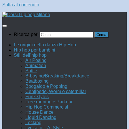
Salta al contenuto
Ricerca per:
Le origini della danza Hip Hop
Hip hop per bambini
Stili dell’hip hop
Air Posing
Animation
Battle
B-boying/Breaking/Breakdance
Beatboxing
Boogaloo e Popping
Centipede, Worm o caterpillar
Funk styles
Free running e Parkour
Hip Hop Commercial
House Dance
Liquid Dancing
Locking
Lyrical o L.A. Style