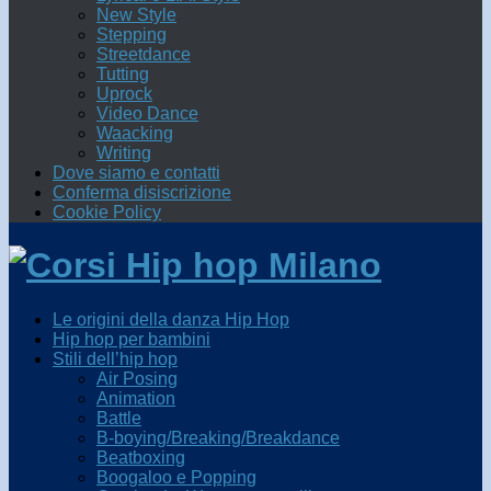
New Style
Stepping
Streetdance
Tutting
Uprock
Video Dance
Waacking
Writing
Dove siamo e contatti
Conferma disiscrizione
Cookie Policy
Le origini della danza Hip Hop
Hip hop per bambini
Stili dell’hip hop
Air Posing
Animation
Battle
B-boying/Breaking/Breakdance
Beatboxing
Boogaloo e Popping