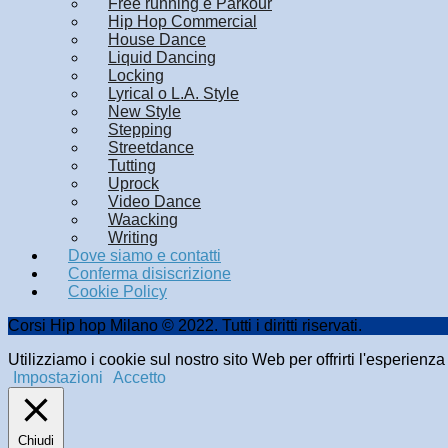
Free running e Parkour
Hip Hop Commercial
House Dance
Liquid Dancing
Locking
Lyrical o L.A. Style
New Style
Stepping
Streetdance
Tutting
Uprock
Video Dance
Waacking
Writing
Dove siamo e contatti
Conferma disiscrizione
Cookie Policy
Corsi Hip hop Milano © 2022. Tutti i diritti riservati.
Utilizziamo i cookie sul nostro sito Web per offrirti l'esperienz
Impostazioni
Accetto
Chiudi