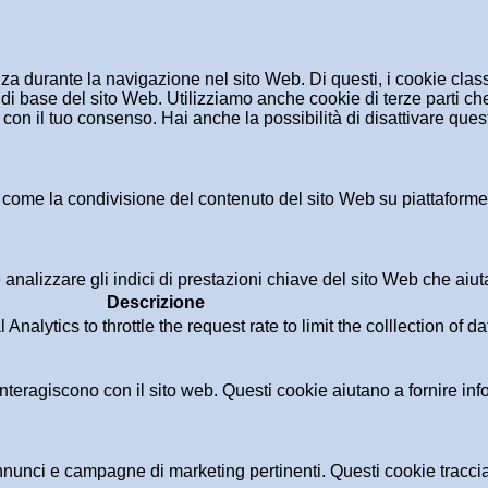
enza durante la navigazione nel sito Web. Di questi, i cookie cl
di base del sito Web. Utilizziamo anche cookie di terze parti che
n il tuo consenso. Hai anche la possibilità di disattivare questi
 come la condivisione del contenuto del sito Web su piattaforme d
analizzare gli indici di prestazioni chiave del sito Web che aiuta
Descrizione
alytics to throttle the request rate to limit the colllection of dat
i interagiscono con il sito web. Questi cookie aiutano a fornire in
i annunci e campagne di marketing pertinenti. Questi cookie tracci