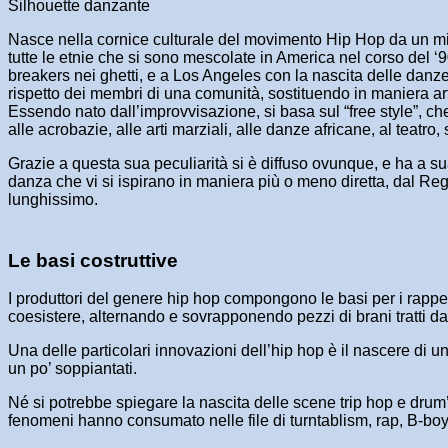
Silhouette danzante
Nasce nella cornice culturale del movimento Hip Hop da un mix d
tutte le etnie che si sono mescolate in America nel corso del ‘9
breakers nei ghetti, e a Los Angeles con la nascita delle danze 
rispetto dei membri di una comunità, sostituendo in maniera arti
Essendo nato dall’improvvisazione, si basa sul “free style”, c
alle acrobazie, alle arti marziali, alle danze africane, al teatro, 
Grazie a questa sua peculiarità si è diffuso ovunque, e ha a s
danza che vi si ispirano in maniera più o meno diretta, dal Re
lunghissimo.
Le basi costruttive
I produttori del genere hip hop compongono le basi per i rapp
coesistere, alternando e sovrapponendo pezzi di brani tratti dal
Una delle particolari innovazioni dell’hip hop è il nascere di u
un po’ soppiantati.
Né si potrebbe spiegare la nascita delle scene trip hop e drum’
fenomeni hanno consumato nelle file di turntablism, rap, B-boy