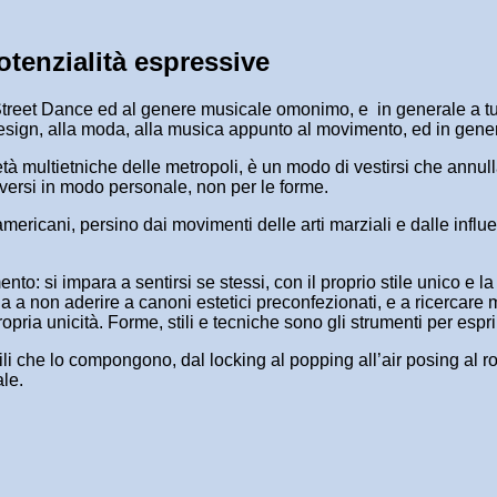
tenzialità espressive
la Street Dance ed al genere musicale omonimo, e in generale a tu
l design, alla moda, alla musica appunto al movimento, ed in gen
cietà multietniche delle metropoli, è un modo di vestirsi che annu
oversi in modo personale, non per le forme.
ricani, persino dai movimenti delle arti marziali e dalle influen
to: si impara a sentirsi se stessi, con il proprio stile unico e l
a a non aderire a canoni estetici preconfezionati, e a ricercare 
opria unicità. Forme, stili e tecniche sono gli strumenti per espri
stili che lo compongono, dal locking al popping all’air posing al
ale.