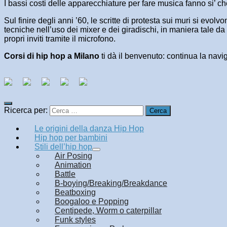
I bassi costi delle apparecchiature per fare musica fanno si’ c
Sul finire degli anni ’60, le scritte di protesta sui muri si evo
tecniche nell’uso dei mixer e dei giradischi, in maniera tale da
propri inviti tramite il microfono.
Corsi di hip hop a Milano
ti dà il benvenuto: continua la navi
Ricerca per:
Le origini della danza Hip Hop
Hip hop per bambini
Stili dell’hip hop
Air Posing
Animation
Battle
B-boying/Breaking/Breakdance
Beatboxing
Boogaloo e Popping
Centipede, Worm o caterpillar
Funk styles