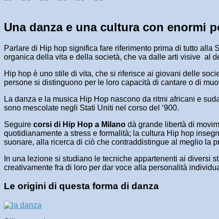
Una danza e una cultura con enormi po
Parlare di Hip hop significa fare riferimento prima di tutto al
organica della vita e della società, che va dalle arti visive a
Hip hop è uno stile di vita, che si riferisce ai giovani delle so
persone si distinguono per le loro capacità di cantare o di mu
La danza e la musica Hip Hop nascono da ritmi africani e sudame
sono mescolate negli Stati Uniti nel corso del ‘900.
Seguire
corsi di Hip Hop a Milano
dà grande libertà di movimen
quotidianamente a stress e formalità; la cultura Hip hop insegn
suonare, alla ricerca di ciò che contraddistingue al meglio la pr
In una lezione si studiano le tecniche appartenenti ai diversi 
creativamente fra di loro per dar voce alla personalità individu
Le origini di questa forma di danza