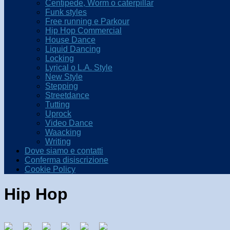
Centipede, Worm o caterpillar
Funk styles
Free running e Parkour
Hip Hop Commercial
House Dance
Liquid Dancing
Locking
Lyrical o L.A. Style
New Style
Stepping
Streetdance
Tutting
Uprock
Video Dance
Waacking
Writing
Dove siamo e contatti
Conferma disiscrizione
Cookie Policy
Hip Hop