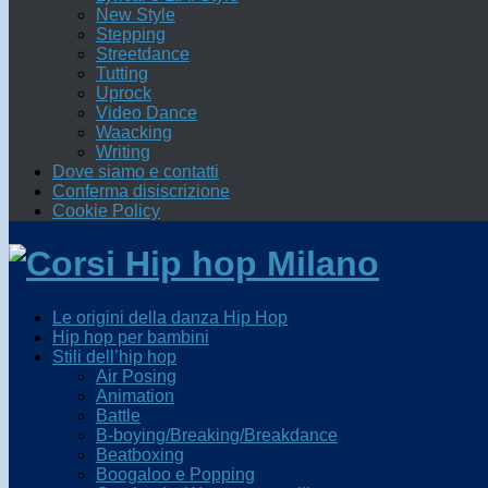
New Style
Stepping
Streetdance
Tutting
Uprock
Video Dance
Waacking
Writing
Dove siamo e contatti
Conferma disiscrizione
Cookie Policy
Le origini della danza Hip Hop
Hip hop per bambini
Stili dell’hip hop
Air Posing
Animation
Battle
B-boying/Breaking/Breakdance
Beatboxing
Boogaloo e Popping