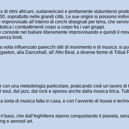
i ritmi africani, sudamericani e prettamente statunitensi prodot
00, soprattutto nelle grandi città. Le sue origini si possono ind
improvvisate all’interno di cerchi disegnati per terra, che serviv
stica i combattimenti corpo a corpo fra i vari gruppi.
he consiste nel ballare liberamente improvvisando e quindi il m
senza limiti.
ua volta influenzato parecchi stili di movimento e di musica: si
ggaeton, alla Dancehall, all’ Afro Beat, a diverse forme di Trib
er con una metodologia particolare, praticando cioè un lavoro di
 soul, dal jazz, dal rock e spesso anche dalla musica lirica. Tut
na sorta di musica fatta in casa, e con l’avvento di house e techno
n’bass, che dall’Inghilterra stanno conquistando il pianeta, sen
ng e aerosol art.