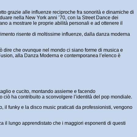
to grazie alle influenze reciproche fra sonorità e dinamiche di
ividuare nella New York anni ’70, con la Street Dance dei
ano a mostrare le proprie abilità personali e ad ottenere il
ovimento risente di moltissime influenze, dalla danza moderna
 può dire che ovunque nel mondo ci siano forme di musica e
al Fusion, alla Danza Moderna e contemporanea l’elenco è
 taglio e cucito, montando assieme e facendo
to ciò ha contribuito a sconvolgere l’identità del pop mondiale.
, il funky e la disco music praticati da professionisti, vengono
za il lungo apprendistato che i maggiori esponenti di questi