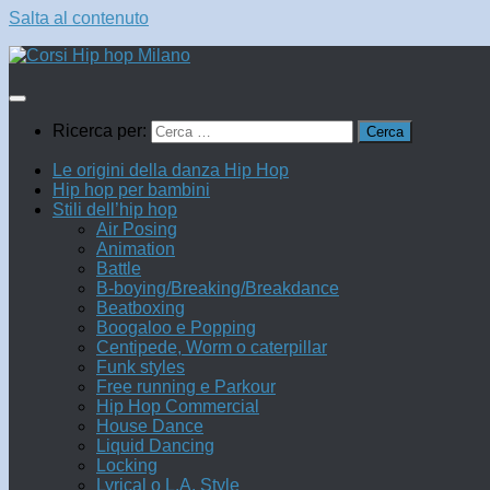
Salta al contenuto
Ricerca per:
Le origini della danza Hip Hop
Hip hop per bambini
Stili dell’hip hop
Air Posing
Animation
Battle
B-boying/Breaking/Breakdance
Beatboxing
Boogaloo e Popping
Centipede, Worm o caterpillar
Funk styles
Free running e Parkour
Hip Hop Commercial
House Dance
Liquid Dancing
Locking
Lyrical o L.A. Style