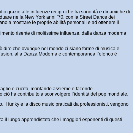
to grazie alle influenze reciproche fra sonorità e dinamiche di
ividuare nella New York anni ’70, con la Street Dance dei
ano a mostrare le proprie abilità personali e ad ottenere il
ovimento risente di moltissime influenze, dalla danza moderna
 può dire che ovunque nel mondo ci siano forme di musica e
al Fusion, alla Danza Moderna e contemporanea l’elenco è
 taglio e cucito, montando assieme e facendo
to ciò ha contribuito a sconvolgere l’identità del pop mondiale.
, il funky e la disco music praticati da professionisti, vengono
za il lungo apprendistato che i maggiori esponenti di questi