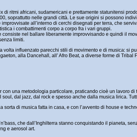
i ritmi africani, sudamericani e prettamente statunitensi prodot
00, soprattutto nelle grandi città. Le sue origini si possono ind
improvvisate all’interno di cerchi disegnati per terra, che serviv
stica i combattimenti corpo a corpo fra i vari gruppi.
he consiste nel ballare liberamente improvvisando e quindi il m
senza limiti.
ua volta influenzato parecchi stili di movimento e di musica: si
ggaeton, alla Dancehall, all’ Afro Beat, a diverse forme di Trib
er con una metodologia particolare, praticando cioè un lavoro di
 soul, dal jazz, dal rock e spesso anche dalla musica lirica. Tut
na sorta di musica fatta in casa, e con l’avvento di house e techno
n’bass, che dall’Inghilterra stanno conquistando il pianeta, sen
ng e aerosol art.