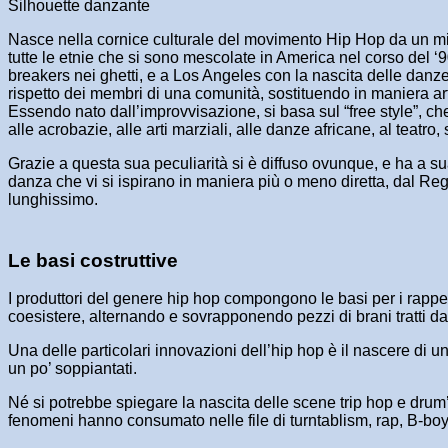
Silhouette danzante
Nasce nella cornice culturale del movimento Hip Hop da un mix d
tutte le etnie che si sono mescolate in America nel corso del ‘9
breakers nei ghetti, e a Los Angeles con la nascita delle danze 
rispetto dei membri di una comunità, sostituendo in maniera arti
Essendo nato dall’improvvisazione, si basa sul “free style”, c
alle acrobazie, alle arti marziali, alle danze africane, al teatro, 
Grazie a questa sua peculiarità si è diffuso ovunque, e ha a s
danza che vi si ispirano in maniera più o meno diretta, dal Re
lunghissimo.
Le basi costruttive
I produttori del genere hip hop compongono le basi per i rapp
coesistere, alternando e sovrapponendo pezzi di brani tratti dal
Una delle particolari innovazioni dell’hip hop è il nascere di u
un po’ soppiantati.
Né si potrebbe spiegare la nascita delle scene trip hop e drum’
fenomeni hanno consumato nelle file di turntablism, rap, B-boy