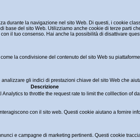
enza durante la navigazione nel sito Web. Di questi, i cookie cl
di base del sito Web. Utilizziamo anche cookie di terze parti che
n il tuo consenso. Hai anche la possibilità di disattivare questi
 come la condivisione del contenuto del sito Web su piattaforme d
analizzare gli indici di prestazioni chiave del sito Web che aiuta
Descrizione
alytics to throttle the request rate to limit the colllection of dat
i interagiscono con il sito web. Questi cookie aiutano a fornire in
i annunci e campagne di marketing pertinenti. Questi cookie tracci