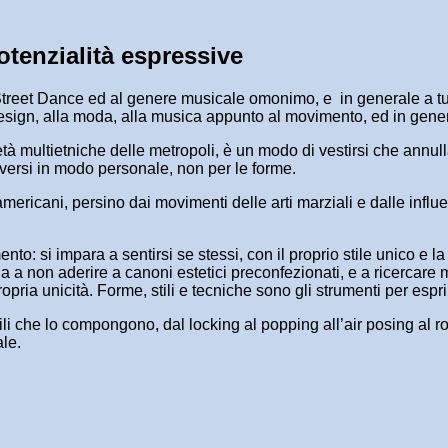
tenzialità espressive
la Street Dance ed al genere musicale omonimo, e in generale a tu
l design, alla moda, alla musica appunto al movimento, ed in gen
cietà multietniche delle metropoli, è un modo di vestirsi che annu
oversi in modo personale, non per le forme.
ricani, persino dai movimenti delle arti marziali e dalle influen
to: si impara a sentirsi se stessi, con il proprio stile unico e l
a a non aderire a canoni estetici preconfezionati, e a ricercare 
opria unicità. Forme, stili e tecniche sono gli strumenti per espri
stili che lo compongono, dal locking al popping all’air posing al
ale.