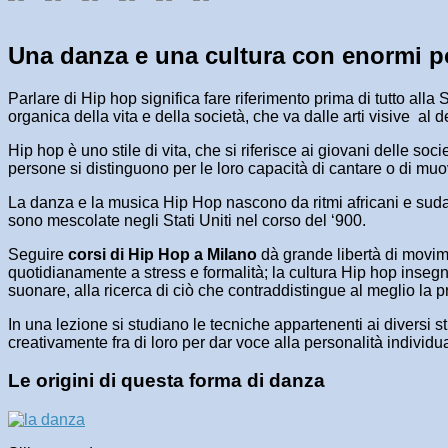
Una danza e una cultura con enormi po
Parlare di Hip hop significa fare riferimento prima di tutto al
organica della vita e della società, che va dalle arti visive a
Hip hop è uno stile di vita, che si riferisce ai giovani delle so
persone si distinguono per le loro capacità di cantare o di mu
La danza e la musica Hip Hop nascono da ritmi africani e sudame
sono mescolate negli Stati Uniti nel corso del ‘900.
Seguire
corsi di Hip Hop a Milano
dà grande libertà di movimen
quotidianamente a stress e formalità; la cultura Hip hop insegn
suonare, alla ricerca di ciò che contraddistingue al meglio la pr
In una lezione si studiano le tecniche appartenenti ai diversi 
creativamente fra di loro per dar voce alla personalità individu
Le origini di questa forma di danza