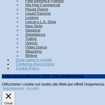
Free running e Parkour
Hip Hop Commercial
House Dance
Liquid Dancing
Locking
Lyrical o L.A. Style
New Style
Stepping
Streetdance
Tutting
Uprock
Video Dance
Waacking
Writing
Dove siamo e contatti
Conferma disiscrizione
Cookie Policy
Corsi Hip hop Milano © 2022. Tutti i diritti riservati.
Utilizziamo i cookie sul nostro sito Web per offrirti l'esperienz
Impostazioni
Accetto
Chiudi