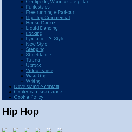
Centipede, Worm o caterpillar
Funk styles
Free running e Parkour
Hip Hop Commercial
House Dance
Liquid Dancing
Locking
Lyrical o L.A. Style
New Style
Stepping
Streetdance
Tutting
Uprock
Video Dance
Waacking
Writing
Dove siamo e contatti
Conferma disiscrizione
Cookie Policy
Hip Hop