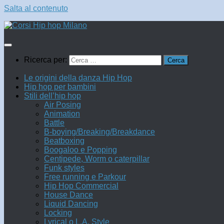
Salta al contenuto
Ricerca per:
Le origini della danza Hip Hop
Hip hop per bambini
Stili dell’hip hop
Air Posing
Animation
Battle
B-boying/Breaking/Breakdance
Beatboxing
Boogaloo e Popping
Centipede, Worm o caterpillar
Funk styles
Free running e Parkour
Hip Hop Commercial
House Dance
Liquid Dancing
Locking
Lyrical o L.A. Style