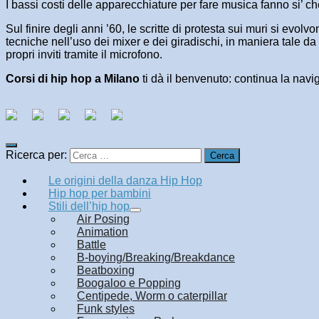
I bassi costi delle apparecchiature per fare musica fanno si’ c
Sul finire degli anni ’60, le scritte di protesta sui muri si evo
tecniche nell’uso dei mixer e dei giradischi, in maniera tale da
propri inviti tramite il microfono.
Corsi di hip hop a Milano
ti dà il benvenuto: continua la navi
Ricerca per:
Le origini della danza Hip Hop
Hip hop per bambini
Stili dell’hip hop
Air Posing
Animation
Battle
B-boying/Breaking/Breakdance
Beatboxing
Boogaloo e Popping
Centipede, Worm o caterpillar
Funk styles