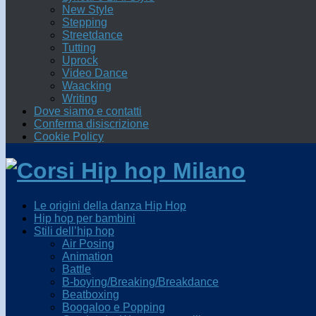
New Style
Stepping
Streetdance
Tutting
Uprock
Video Dance
Waacking
Writing
Dove siamo e contatti
Conferma disiscrizione
Cookie Policy
Le origini della danza Hip Hop
Hip hop per bambini
Stili dell’hip hop
Air Posing
Animation
Battle
B-boying/Breaking/Breakdance
Beatboxing
Boogaloo e Popping