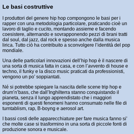
Le basi costruttive
I produttori del genere hip hop compongono le basi per i
rapper con una metodologia particolare, praticando cioè un
lavoro di taglio e cucito, montando assieme e facendo
coesistere, alternando e sovrapponendo pezzi di brani tratti
dal soul, dal jazz, dal rock e spesso anche dalla musica
lirica. Tutto ciò ha contribuito a sconvolgere l’identità del pop
mondiale.
Una delle particolari innovazioni dell’hip hop è il nascere di
una sorta di musica fatta in casa, e con l’avvento di house e
techno, il funky e la disco music praticati da professionisti,
vengono un po’ soppiantati.
Né si potrebbe spiegare la nascita delle scene trip hop e
drum’n’bass, che dall’Inghilterra stanno conquistando il
pianeta, senza il lungo apprendistato che i maggiori
esponenti di questi fenomeni hanno consumato nelle file di
turntablism, rap, B-boyng e aerosol art.
I bassi costi delle apparecchiature per fare musica fanno si’
che molte case si trasformino in una sorta di piccole fonti di
produzione sonora e musicale.