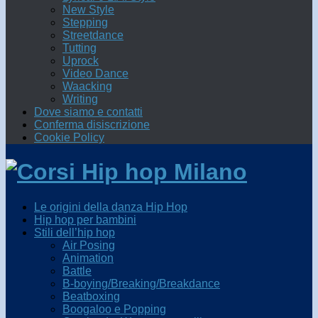
New Style
Stepping
Streetdance
Tutting
Uprock
Video Dance
Waacking
Writing
Dove siamo e contatti
Conferma disiscrizione
Cookie Policy
Le origini della danza Hip Hop
Hip hop per bambini
Stili dell’hip hop
Air Posing
Animation
Battle
B-boying/Breaking/Breakdance
Beatboxing
Boogaloo e Popping