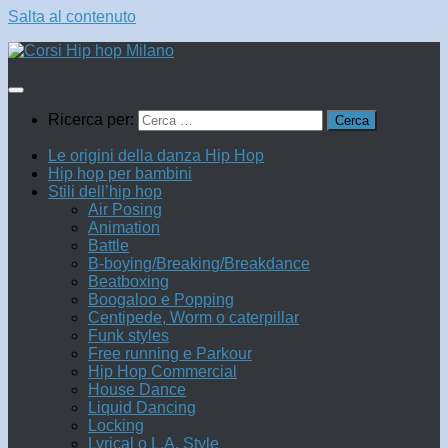
Salta al contenuto
Ricerca per:
Le origini della danza Hip Hop
Hip hop per bambini
Stili dell’hip hop
Air Posing
Animation
Battle
B-boying/Breaking/Breakdance
Beatboxing
Boogaloo e Popping
Centipede, Worm o caterpillar
Funk styles
Free running e Parkour
Hip Hop Commercial
House Dance
Liquid Dancing
Locking
Lyrical o L.A. Style