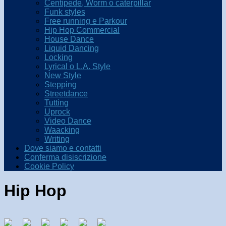
Centipede, Worm o caterpillar
Funk styles
Free running e Parkour
Hip Hop Commercial
House Dance
Liquid Dancing
Locking
Lyrical o L.A. Style
New Style
Stepping
Streetdance
Tutting
Uprock
Video Dance
Waacking
Writing
Dove siamo e contatti
Conferma disiscrizione
Cookie Policy
Hip Hop