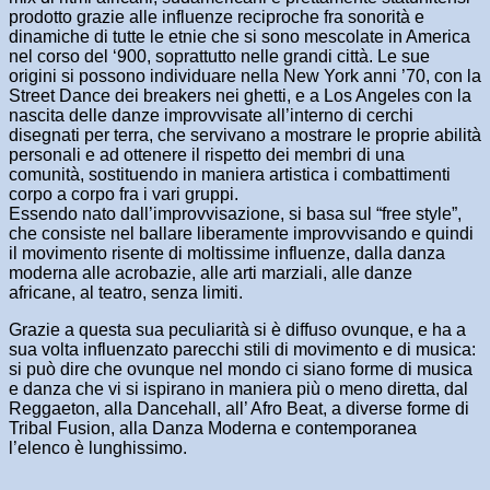
prodotto grazie alle influenze reciproche fra sonorità e
dinamiche di tutte le etnie che si sono mescolate in America
nel corso del ‘900, soprattutto nelle grandi città. Le sue
origini si possono individuare nella New York anni ’70, con la
Street Dance dei breakers nei ghetti, e a Los Angeles con la
nascita delle danze improvvisate all’interno di cerchi
disegnati per terra, che servivano a mostrare le proprie abilità
personali e ad ottenere il rispetto dei membri di una
comunità, sostituendo in maniera artistica i combattimenti
corpo a corpo fra i vari gruppi.
Essendo nato dall’improvvisazione, si basa sul “free style”,
che consiste nel ballare liberamente improvvisando e quindi
il movimento risente di moltissime influenze, dalla danza
moderna alle acrobazie, alle arti marziali, alle danze
africane, al teatro, senza limiti.
Grazie a questa sua peculiarità si è diffuso ovunque, e ha a
sua volta influenzato parecchi stili di movimento e di musica:
si può dire che ovunque nel mondo ci siano forme di musica
e danza che vi si ispirano in maniera più o meno diretta, dal
Reggaeton, alla Dancehall, all’ Afro Beat, a diverse forme di
Tribal Fusion, alla Danza Moderna e contemporanea
l’elenco è lunghissimo.