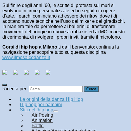
Sul finire degli anni ’60, le scritte di protesta sui muri si
evolvono in firme personalizzate ed in seguito in opere
d’arte, i parchi cominciano ad essere dei ritrovi dove i dj
adottano nuove tecniche nell’uso dei mixer e dei giradischi,
in maniera tale da permettere ai ballerini di trasformare i
movimenti del boogie in nuove acrobazie ed ai MC, maestri
di cerimonia, di rivolgere i propri inviti tramite il microfono.
Corsi di hip hop a Milano
ti dà il benvenuto: continua la
navigazione per scoprire tutto su questa disciplina
www.ilmosaicodanza.it
Ricerca per:
Le origini della danza Hip Hop
Hip hop per bambini
Stili dell’hip hop
Air Posing
Animation
Battle
B-boying/Breaking/Breakdance