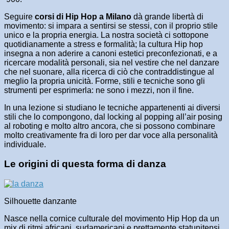
Seguire
corsi di Hip Hop a Milano
dà grande libertà di
movimento: si impara a sentirsi se stessi, con il proprio stile
unico e la propria energia. La nostra società ci sottopone
quotidianamente a stress e formalità; la cultura Hip hop
insegna a non aderire a canoni estetici preconfezionati, e a
ricercare modalità personali, sia nel vestire che nel danzare
che nel suonare, alla ricerca di ciò che contraddistingue al
meglio la propria unicità. Forme, stili e tecniche sono gli
strumenti per esprimerla: ne sono i mezzi, non il fine.
In una lezione si studiano le tecniche appartenenti ai diversi
stili che lo compongono, dal locking al popping all’air posing
al roboting e molto altro ancora, che si possono combinare
molto creativamente fra di loro per dar voce alla personalità
individuale.
Le origini di questa forma di danza
Silhouette danzante
Nasce nella cornice culturale del movimento Hip Hop da un
mix di ritmi africani, sudamericani e prettamente statunitensi