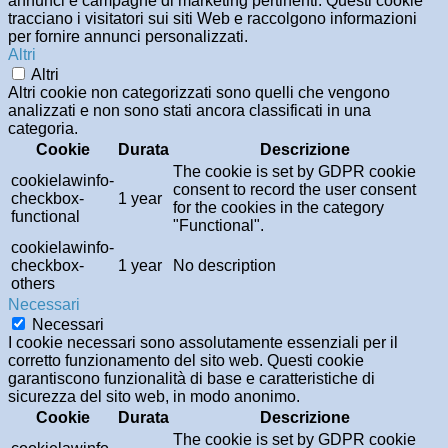
annunci e campagne di marketing pertinenti. Questi cookie
tracciano i visitatori sui siti Web e raccolgono informazioni
per fornire annunci personalizzati.
Altri
Altri
Altri cookie non categorizzati sono quelli che vengono
analizzati e non sono stati ancora classificati in una
categoria.
Cookie
Durata
Descrizione
The cookie is set by GDPR cookie
cookielawinfo-
consent to record the user consent
checkbox-
1 year
for the cookies in the category
functional
"Functional".
cookielawinfo-
checkbox-
1 year
No description
others
Necessari
Necessari
I cookie necessari sono assolutamente essenziali per il
corretto funzionamento del sito web. Questi cookie
garantiscono funzionalità di base e caratteristiche di
sicurezza del sito web, in modo anonimo.
Cookie
Durata
Descrizione
The cookie is set by GDPR cookie