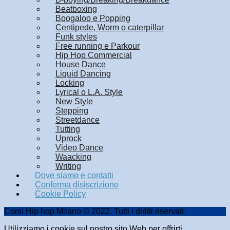
Beatboxing
Boogaloo e Popping
Centipede, Worm o caterpillar
Funk styles
Free running e Parkour
Hip Hop Commercial
House Dance
Liquid Dancing
Locking
Lyrical o L.A. Style
New Style
Stepping
Streetdance
Tutting
Uprock
Video Dance
Waacking
Writing
Dove siamo e contatti
Conferma disiscrizione
Cookie Policy
Corsi Hip hop Milano © 2022. Tutti i diritti riservati.
Utilizziamo i cookie sul nostro sito Web per offrirti