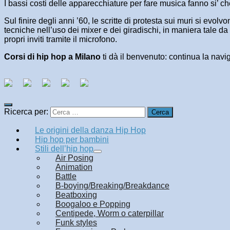
I bassi costi delle apparecchiature per fare musica fanno si’ c
Sul finire degli anni ’60, le scritte di protesta sui muri si evo
tecniche nell’uso dei mixer e dei giradischi, in maniera tale da
propri inviti tramite il microfono.
Corsi di hip hop a Milano
ti dà il benvenuto: continua la navi
Ricerca per:
Le origini della danza Hip Hop
Hip hop per bambini
Stili dell’hip hop
Air Posing
Animation
Battle
B-boying/Breaking/Breakdance
Beatboxing
Boogaloo e Popping
Centipede, Worm o caterpillar
Funk styles