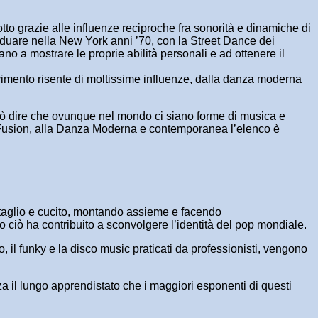
to grazie alle influenze reciproche fra sonorità e dinamiche di
ividuare nella New York anni ’70, con la Street Dance dei
ano a mostrare le proprie abilità personali e ad ottenere il
ovimento risente di moltissime influenze, dalla danza moderna
 può dire che ovunque nel mondo ci siano forme di musica e
al Fusion, alla Danza Moderna e contemporanea l’elenco è
 taglio e cucito, montando assieme e facendo
to ciò ha contribuito a sconvolgere l’identità del pop mondiale.
, il funky e la disco music praticati da professionisti, vengono
za il lungo apprendistato che i maggiori esponenti di questi