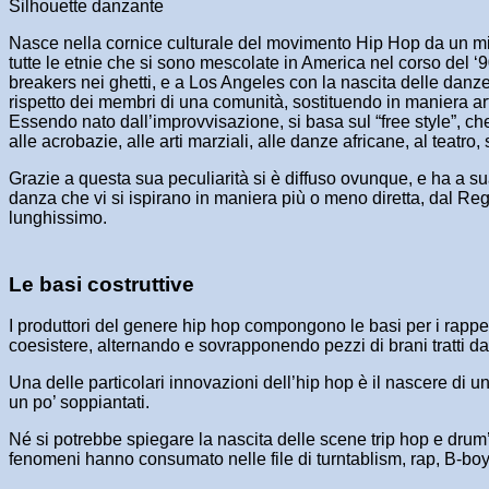
Silhouette danzante
Nasce nella cornice culturale del movimento Hip Hop da un mix d
tutte le etnie che si sono mescolate in America nel corso del ‘9
breakers nei ghetti, e a Los Angeles con la nascita delle danze 
rispetto dei membri di una comunità, sostituendo in maniera arti
Essendo nato dall’improvvisazione, si basa sul “free style”, c
alle acrobazie, alle arti marziali, alle danze africane, al teatro, 
Grazie a questa sua peculiarità si è diffuso ovunque, e ha a s
danza che vi si ispirano in maniera più o meno diretta, dal Re
lunghissimo.
Le basi costruttive
I produttori del genere hip hop compongono le basi per i rapp
coesistere, alternando e sovrapponendo pezzi di brani tratti dal
Una delle particolari innovazioni dell’hip hop è il nascere di u
un po’ soppiantati.
Né si potrebbe spiegare la nascita delle scene trip hop e drum’
fenomeni hanno consumato nelle file di turntablism, rap, B-boy