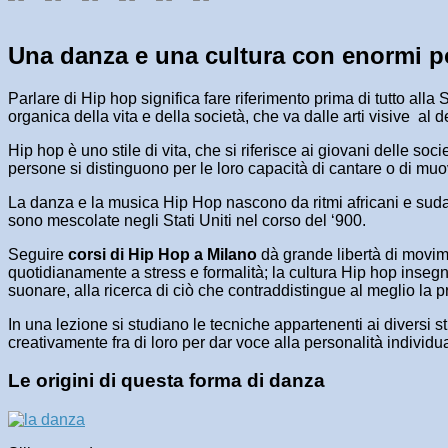
Una danza e una cultura con enormi po
Parlare di Hip hop significa fare riferimento prima di tutto al
organica della vita e della società, che va dalle arti visive a
Hip hop è uno stile di vita, che si riferisce ai giovani delle so
persone si distinguono per le loro capacità di cantare o di mu
La danza e la musica Hip Hop nascono da ritmi africani e sudame
sono mescolate negli Stati Uniti nel corso del ‘900.
Seguire
corsi di Hip Hop a Milano
dà grande libertà di movimen
quotidianamente a stress e formalità; la cultura Hip hop insegn
suonare, alla ricerca di ciò che contraddistingue al meglio la pr
In una lezione si studiano le tecniche appartenenti ai diversi 
creativamente fra di loro per dar voce alla personalità individu
Le origini di questa forma di danza