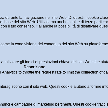
enza durante la navigazione nel sito Web. Di questi, i cookie cl
di base del sito Web. Utilizziamo anche cookie di terze parti che
n il tuo consenso. Hai anche la possibilità di disattivare questi
 come la condivisione del contenuto del sito Web su piattaforme d
analizzare gli indici di prestazioni chiave del sito Web che aiuta
Descrizione
alytics to throttle the request rate to limit the colllection of dat
i interagiscono con il sito web. Questi cookie aiutano a fornire in
i annunci e campagne di marketing pertinenti. Questi cookie tracci