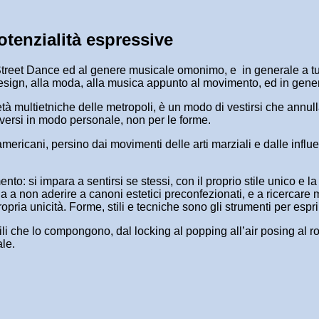
tenzialità espressive
la Street Dance ed al genere musicale omonimo, e in generale a tu
l design, alla moda, alla musica appunto al movimento, ed in gen
cietà multietniche delle metropoli, è un modo di vestirsi che annu
oversi in modo personale, non per le forme.
ricani, persino dai movimenti delle arti marziali e dalle influen
to: si impara a sentirsi se stessi, con il proprio stile unico e l
a a non aderire a canoni estetici preconfezionati, e a ricercare 
opria unicità. Forme, stili e tecniche sono gli strumenti per espri
stili che lo compongono, dal locking al popping all’air posing al
ale.