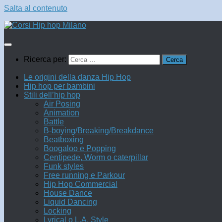
Salta al contenuto
Ricerca per:
Le origini della danza Hip Hop
Hip hop per bambini
Stili dell’hip hop
Air Posing
Animation
Battle
B-boying/Breaking/Breakdance
Beatboxing
Boogaloo e Popping
Centipede, Worm o caterpillar
Funk styles
Free running e Parkour
Hip Hop Commercial
House Dance
Liquid Dancing
Locking
Lyrical o L.A. Style