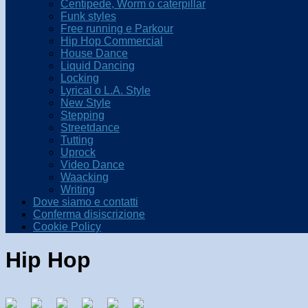
Centipede, Worm o caterpillar
Funk styles
Free running e Parkour
Hip Hop Commercial
House Dance
Liquid Dancing
Locking
Lyrical o L.A. Style
New Style
Stepping
Streetdance
Tutting
Uprock
Video Dance
Waacking
Writing
Dove siamo e contatti
Conferma disiscrizione
Cookie Policy
Hip Hop