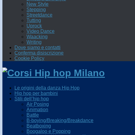
New Style
Stepping
Streetdance
Tutting
Uprock
Video Dance
Waacking
Writing
Dove siamo e contatti
Conferma disiscrizione
Cookie Policy
Le origini della danza Hip Hop
Hip hop per bambini
Stili dell’hip hop
Air Posing
Animation
Battle
B-boying/Breaking/Breakdance
Beatboxing
Boogaloo e Popping