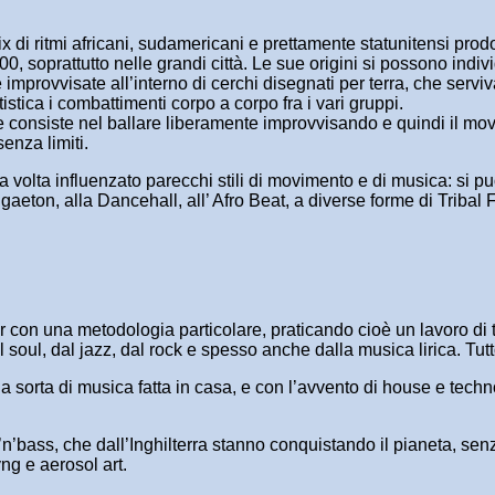
i ritmi africani, sudamericani e prettamente statunitensi prodot
00, soprattutto nelle grandi città. Le sue origini si possono ind
improvvisate all’interno di cerchi disegnati per terra, che serviv
stica i combattimenti corpo a corpo fra i vari gruppi.
he consiste nel ballare liberamente improvvisando e quindi il m
senza limiti.
ua volta influenzato parecchi stili di movimento e di musica: si
ggaeton, alla Dancehall, all’ Afro Beat, a diverse forme di Trib
er con una metodologia particolare, praticando cioè un lavoro di
 soul, dal jazz, dal rock e spesso anche dalla musica lirica. Tut
na sorta di musica fatta in casa, e con l’avvento di house e techno
n’bass, che dall’Inghilterra stanno conquistando il pianeta, sen
ng e aerosol art.