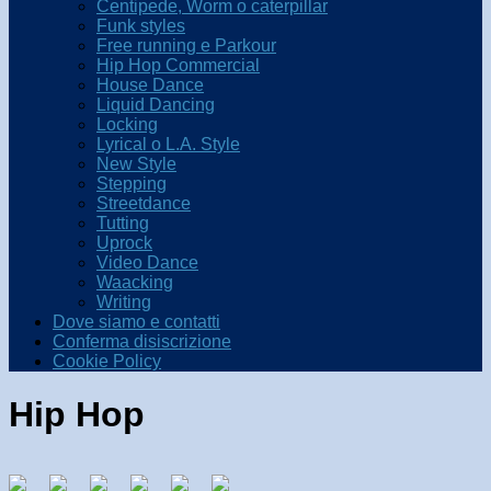
Centipede, Worm o caterpillar
Funk styles
Free running e Parkour
Hip Hop Commercial
House Dance
Liquid Dancing
Locking
Lyrical o L.A. Style
New Style
Stepping
Streetdance
Tutting
Uprock
Video Dance
Waacking
Writing
Dove siamo e contatti
Conferma disiscrizione
Cookie Policy
Hip Hop