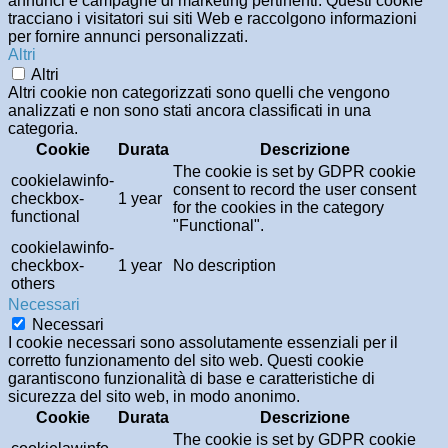
annunci e campagne di marketing pertinenti. Questi cookie
tracciano i visitatori sui siti Web e raccolgono informazioni
per fornire annunci personalizzati.
Altri
Altri
Altri cookie non categorizzati sono quelli che vengono
analizzati e non sono stati ancora classificati in una
categoria.
Cookie
Durata
Descrizione
The cookie is set by GDPR cookie
cookielawinfo-
consent to record the user consent
checkbox-
1 year
for the cookies in the category
functional
"Functional".
cookielawinfo-
checkbox-
1 year
No description
others
Necessari
Necessari
I cookie necessari sono assolutamente essenziali per il
corretto funzionamento del sito web. Questi cookie
garantiscono funzionalità di base e caratteristiche di
sicurezza del sito web, in modo anonimo.
Cookie
Durata
Descrizione
The cookie is set by GDPR cookie