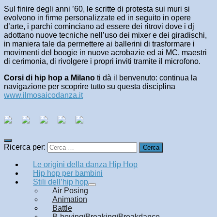
Sul finire degli anni ’60, le scritte di protesta sui muri si
evolvono in firme personalizzate ed in seguito in opere
d’arte, i parchi cominciano ad essere dei ritrovi dove i dj
adottano nuove tecniche nell’uso dei mixer e dei giradischi,
in maniera tale da permettere ai ballerini di trasformare i
movimenti del boogie in nuove acrobazie ed ai MC, maestri
di cerimonia, di rivolgere i propri inviti tramite il microfono.
Corsi di hip hop a Milano
ti dà il benvenuto: continua la
navigazione per scoprire tutto su questa disciplina
www.ilmosaicodanza.it
Ricerca per:
Le origini della danza Hip Hop
Hip hop per bambini
Stili dell’hip hop
Air Posing
Animation
Battle
B-boying/Breaking/Breakdance