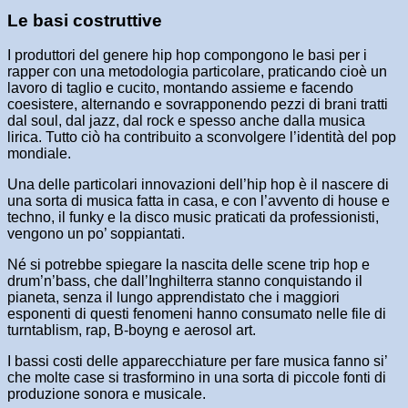
Le basi costruttive
I produttori del genere hip hop compongono le basi per i
rapper con una metodologia particolare, praticando cioè un
lavoro di taglio e cucito, montando assieme e facendo
coesistere, alternando e sovrapponendo pezzi di brani tratti
dal soul, dal jazz, dal rock e spesso anche dalla musica
lirica. Tutto ciò ha contribuito a sconvolgere l’identità del pop
mondiale.
Una delle particolari innovazioni dell’hip hop è il nascere di
una sorta di musica fatta in casa, e con l’avvento di house e
techno, il funky e la disco music praticati da professionisti,
vengono un po’ soppiantati.
Né si potrebbe spiegare la nascita delle scene trip hop e
drum’n’bass, che dall’Inghilterra stanno conquistando il
pianeta, senza il lungo apprendistato che i maggiori
esponenti di questi fenomeni hanno consumato nelle file di
turntablism, rap, B-boyng e aerosol art.
I bassi costi delle apparecchiature per fare musica fanno si’
che molte case si trasformino in una sorta di piccole fonti di
produzione sonora e musicale.