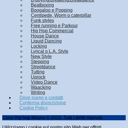
Beatboxing
Boogaloo e Popping
Centipede, Worm o caterpillar
Funk styles
Free running e Parkour
Hip Hop Commercial
House Dance
Liquid Dancing
Locking
Lyrical o L.A. Style
New Style
Stepping
Streetdance
Tutting
Uprock
Video Dance
Waacking
Writing
Dove siamo e contatti
Conferma disiscrizione
Cookie Policy
Corsi Hip hop Milano © 2022. Tutti i diritti riservati.
Utilizziamo i cookie sul nostro sito Web per offrirti