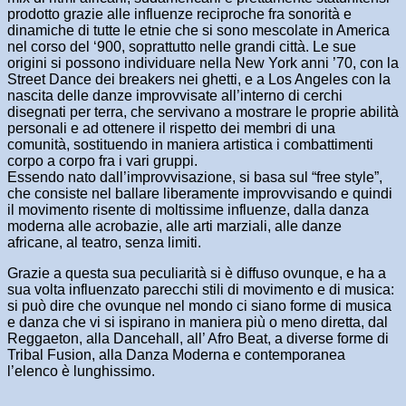
prodotto grazie alle influenze reciproche fra sonorità e
dinamiche di tutte le etnie che si sono mescolate in America
nel corso del ‘900, soprattutto nelle grandi città. Le sue
origini si possono individuare nella New York anni ’70, con la
Street Dance dei breakers nei ghetti, e a Los Angeles con la
nascita delle danze improvvisate all’interno di cerchi
disegnati per terra, che servivano a mostrare le proprie abilità
personali e ad ottenere il rispetto dei membri di una
comunità, sostituendo in maniera artistica i combattimenti
corpo a corpo fra i vari gruppi.
Essendo nato dall’improvvisazione, si basa sul “free style”,
che consiste nel ballare liberamente improvvisando e quindi
il movimento risente di moltissime influenze, dalla danza
moderna alle acrobazie, alle arti marziali, alle danze
africane, al teatro, senza limiti.
Grazie a questa sua peculiarità si è diffuso ovunque, e ha a
sua volta influenzato parecchi stili di movimento e di musica:
si può dire che ovunque nel mondo ci siano forme di musica
e danza che vi si ispirano in maniera più o meno diretta, dal
Reggaeton, alla Dancehall, all’ Afro Beat, a diverse forme di
Tribal Fusion, alla Danza Moderna e contemporanea
l’elenco è lunghissimo.