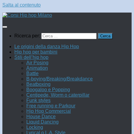
Salta al contenuto
Ricerca per:
Le origini della danza Hip Hop
Hip hop per bambini
Stili dell’hip hop
Air Posing
Animation
Battle
B-boying/Breaking/Breakdance
Beatboxing
Boogaloo e Popping
Centipede, Worm o caterpillar
Funk styles
Free running e Parkour
Hip Hop Commercial
House Dance
Liquid Dancing
Locking
Lyrical o L.A. Style