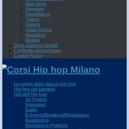
New Style
Stepping
Streetdance
Tutting
Uprock
Video Dance
Waacking
Writing
Dove siamo e contatti
Conferma disiscrizione
Cookie Policy
Le origini della danza Hip Hop
Hip hop per bambini
Stili dell’hip hop
Air Posing
Animation
Battle
B-boying/Breaking/Breakdance
Beatboxing
Boogaloo e Popping