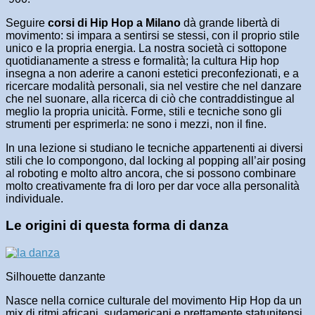
Seguire
corsi di Hip Hop a Milano
dà grande libertà di
movimento: si impara a sentirsi se stessi, con il proprio stile
unico e la propria energia. La nostra società ci sottopone
quotidianamente a stress e formalità; la cultura Hip hop
insegna a non aderire a canoni estetici preconfezionati, e a
ricercare modalità personali, sia nel vestire che nel danzare
che nel suonare, alla ricerca di ciò che contraddistingue al
meglio la propria unicità. Forme, stili e tecniche sono gli
strumenti per esprimerla: ne sono i mezzi, non il fine.
In una lezione si studiano le tecniche appartenenti ai diversi
stili che lo compongono, dal locking al popping all’air posing
al roboting e molto altro ancora, che si possono combinare
molto creativamente fra di loro per dar voce alla personalità
individuale.
Le origini di questa forma di danza
Silhouette danzante
Nasce nella cornice culturale del movimento Hip Hop da un
mix di ritmi africani, sudamericani e prettamente statunitensi