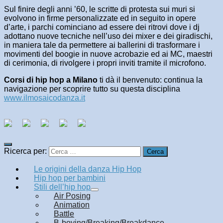
Sul finire degli anni ’60, le scritte di protesta sui muri si
evolvono in firme personalizzate ed in seguito in opere
d’arte, i parchi cominciano ad essere dei ritrovi dove i dj
adottano nuove tecniche nell’uso dei mixer e dei giradischi,
in maniera tale da permettere ai ballerini di trasformare i
movimenti del boogie in nuove acrobazie ed ai MC, maestri
di cerimonia, di rivolgere i propri inviti tramite il microfono.
Corsi di hip hop a Milano
ti dà il benvenuto: continua la
navigazione per scoprire tutto su questa disciplina
www.ilmosaicodanza.it
Ricerca per:
Le origini della danza Hip Hop
Hip hop per bambini
Stili dell’hip hop
Air Posing
Animation
Battle
B-boying/Breaking/Breakdance