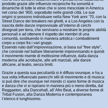
prodotto grazie alle influenze reciproche fra sonorità e
dinamiche di tutte le etnie che si sono mescolate in America
nel corso del ‘900, soprattutto nelle grandi città. Le sue
origini si possono individuare nella New York anni ’70, con la
Street Dance dei breakers nei ghetti, e a Los Angeles con la
nascita delle danze improvvisate all’interno di cerchi
disegnati per terra, che servivano a mostrare le proprie abilità
personali e ad ottenere il rispetto dei membri di una
comunità, sostituendo in maniera artistica i combattimenti
corpo a corpo fra i vari gruppi.
Essendo nato dall’improvvisazione, si basa sul “free style”,
che consiste nel ballare liberamente improvvisando e quindi
il movimento risente di moltissime influenze, dalla danza
moderna alle acrobazie, alle arti marziali, alle danze
africane, al teatro, senza limiti.
Grazie a questa sua peculiarità si è diffuso ovunque, e ha a
sua volta influenzato parecchi stili di movimento e di musica:
si può dire che ovunque nel mondo ci siano forme di musica
e danza che vi si ispirano in maniera più o meno diretta, dal
Reggaeton, alla Dancehall, all’ Afro Beat, a diverse forme di
Tribal Fusion, alla Danza Moderna e contemporanea
l’elenco è lunghissimo.