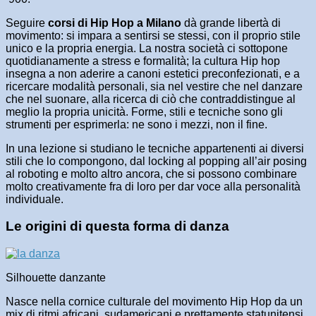
Seguire
corsi di Hip Hop a Milano
dà grande libertà di
movimento: si impara a sentirsi se stessi, con il proprio stile
unico e la propria energia. La nostra società ci sottopone
quotidianamente a stress e formalità; la cultura Hip hop
insegna a non aderire a canoni estetici preconfezionati, e a
ricercare modalità personali, sia nel vestire che nel danzare
che nel suonare, alla ricerca di ciò che contraddistingue al
meglio la propria unicità. Forme, stili e tecniche sono gli
strumenti per esprimerla: ne sono i mezzi, non il fine.
In una lezione si studiano le tecniche appartenenti ai diversi
stili che lo compongono, dal locking al popping all’air posing
al roboting e molto altro ancora, che si possono combinare
molto creativamente fra di loro per dar voce alla personalità
individuale.
Le origini di questa forma di danza
Silhouette danzante
Nasce nella cornice culturale del movimento Hip Hop da un
mix di ritmi africani, sudamericani e prettamente statunitensi