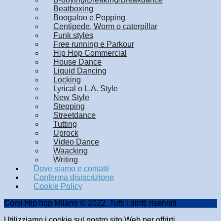
Beatboxing
Boogaloo e Popping
Centipede, Worm o caterpillar
Funk styles
Free running e Parkour
Hip Hop Commercial
House Dance
Liquid Dancing
Locking
Lyrical o L.A. Style
New Style
Stepping
Streetdance
Tutting
Uprock
Video Dance
Waacking
Writing
Dove siamo e contatti
Conferma disiscrizione
Cookie Policy
Corsi Hip hop Milano © 2022. Tutti i diritti riservati.
Utilizziamo i cookie sul nostro sito Web per offrirti