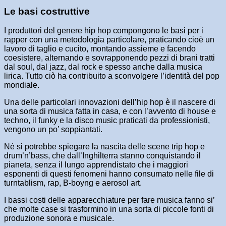
Le basi costruttive
I produttori del genere hip hop compongono le basi per i
rapper con una metodologia particolare, praticando cioè un
lavoro di taglio e cucito, montando assieme e facendo
coesistere, alternando e sovrapponendo pezzi di brani tratti
dal soul, dal jazz, dal rock e spesso anche dalla musica
lirica. Tutto ciò ha contribuito a sconvolgere l’identità del pop
mondiale.
Una delle particolari innovazioni dell’hip hop è il nascere di
una sorta di musica fatta in casa, e con l’avvento di house e
techno, il funky e la disco music praticati da professionisti,
vengono un po’ soppiantati.
Né si potrebbe spiegare la nascita delle scene trip hop e
drum’n’bass, che dall’Inghilterra stanno conquistando il
pianeta, senza il lungo apprendistato che i maggiori
esponenti di questi fenomeni hanno consumato nelle file di
turntablism, rap, B-boyng e aerosol art.
I bassi costi delle apparecchiature per fare musica fanno si’
che molte case si trasformino in una sorta di piccole fonti di
produzione sonora e musicale.