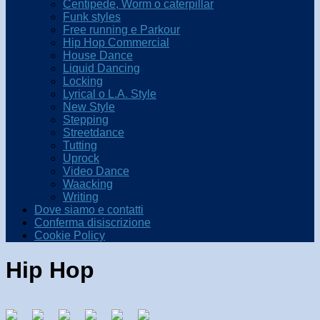
Centipede, Worm o caterpillar
Funk styles
Free running e Parkour
Hip Hop Commercial
House Dance
Liquid Dancing
Locking
Lyrical o L.A. Style
New Style
Stepping
Streetdance
Tutting
Uprock
Video Dance
Waacking
Writing
Dove siamo e contatti
Conferma disiscrizione
Cookie Policy
Hip Hop