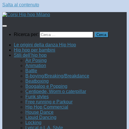
Salta al contenuto
Ricerca per:
Le origini della danza Hip Hop
Hip hop per bambini
Stili dell’hip hop
Air Posing
Animation
Battle
B-boying/Breaking/Breakdance
Beatboxing
Boogaloo e Popping
Centipede, Worm o caterpillar
Funk styles
Free running e Parkour
Hip Hop Commercial
House Dance
Liquid Dancing
Locking
Lyrical o L.A. Style