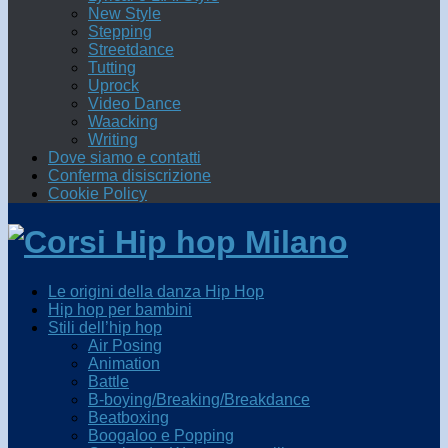
New Style
Stepping
Streetdance
Tutting
Uprock
Video Dance
Waacking
Writing
Dove siamo e contatti
Conferma disiscrizione
Cookie Policy
Le origini della danza Hip Hop
Hip hop per bambini
Stili dell’hip hop
Air Posing
Animation
Battle
B-boying/Breaking/Breakdance
Beatboxing
Boogaloo e Popping