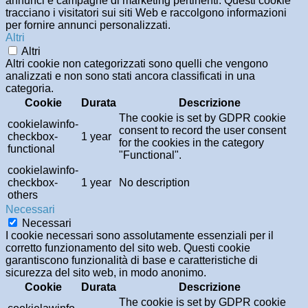
annunci e campagne di marketing pertinenti. Questi cookie
tracciano i visitatori sui siti Web e raccolgono informazioni
per fornire annunci personalizzati.
Altri
Altri
Altri cookie non categorizzati sono quelli che vengono
analizzati e non sono stati ancora classificati in una
categoria.
Cookie
Durata
Descrizione
The cookie is set by GDPR cookie
cookielawinfo-
consent to record the user consent
checkbox-
1 year
for the cookies in the category
functional
"Functional".
cookielawinfo-
checkbox-
1 year
No description
others
Necessari
Necessari
I cookie necessari sono assolutamente essenziali per il
corretto funzionamento del sito web. Questi cookie
garantiscono funzionalità di base e caratteristiche di
sicurezza del sito web, in modo anonimo.
Cookie
Durata
Descrizione
The cookie is set by GDPR cookie