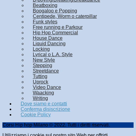
Beatboxing
Boogaloo e Popping
Centipede, Worm o caterpillar
Funk styles
Free running e Parkour
Hip Hop Commercial
House Dance
Liquid Dancing
Locking
Lyrical o L.A. Style
New Style
Stepping
Streetdance
Tutting
Uprock
Video Dance
Waacking
Writing
Dove siamo e contatti
Conferma disiscrizione
Cookie Policy
Corsi Hip hop Milano © 2022. Tutti i diritti riservati.
Utilizziamo i cookie sul nostro sito Web per offrirti