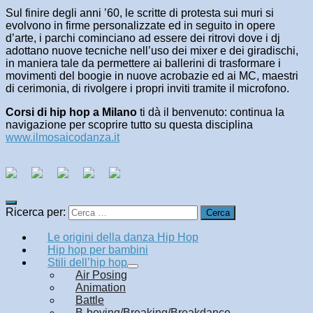
Sul finire degli anni ’60, le scritte di protesta sui muri si
evolvono in firme personalizzate ed in seguito in opere
d’arte, i parchi cominciano ad essere dei ritrovi dove i dj
adottano nuove tecniche nell’uso dei mixer e dei giradischi,
in maniera tale da permettere ai ballerini di trasformare i
movimenti del boogie in nuove acrobazie ed ai MC, maestri
di cerimonia, di rivolgere i propri inviti tramite il microfono.
Corsi di hip hop a Milano
ti dà il benvenuto: continua la
navigazione per scoprire tutto su questa disciplina
www.ilmosaicodanza.it
Ricerca per:
Le origini della danza Hip Hop
Hip hop per bambini
Stili dell’hip hop
Air Posing
Animation
Battle
B-boying/Breaking/Breakdance