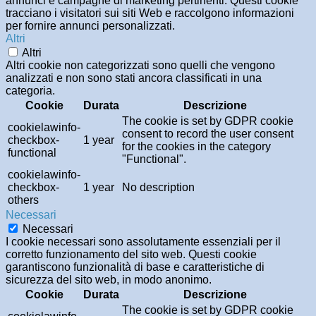
annunci e campagne di marketing pertinenti. Questi cookie
tracciano i visitatori sui siti Web e raccolgono informazioni
per fornire annunci personalizzati.
Altri
Altri
Altri cookie non categorizzati sono quelli che vengono
analizzati e non sono stati ancora classificati in una
categoria.
Cookie
Durata
Descrizione
The cookie is set by GDPR cookie
cookielawinfo-
consent to record the user consent
checkbox-
1 year
for the cookies in the category
functional
"Functional".
cookielawinfo-
checkbox-
1 year
No description
others
Necessari
Necessari
I cookie necessari sono assolutamente essenziali per il
corretto funzionamento del sito web. Questi cookie
garantiscono funzionalità di base e caratteristiche di
sicurezza del sito web, in modo anonimo.
Cookie
Durata
Descrizione
The cookie is set by GDPR cookie