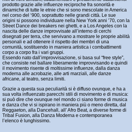
prodotto grazie alle influenze reciproche fra sonorità e
dinamiche di tutte le etnie che si sono mescolate in America
nel corso del ‘900, soprattutto nelle grandi città. Le sue
origini si possono individuare nella New York anni ’70, con la
Street Dance dei breakers nei ghetti, e a Los Angeles con la
nascita delle danze improvvisate all’interno di cerchi
disegnati per terra, che servivano a mostrare le proprie abilità
personali e ad ottenere il rispetto dei membri di una
comunità, sostituendo in maniera artistica i combattimenti
corpo a corpo fra i vari gruppi.
Essendo nato dall’improvvisazione, si basa sul “free style”,
che consiste nel ballare liberamente improvvisando e quindi
il movimento risente di moltissime influenze, dalla danza
moderna alle acrobazie, alle arti marziali, alle danze
africane, al teatro, senza limiti.
Grazie a questa sua peculiarità si è diffuso ovunque, e ha a
sua volta influenzato parecchi stili di movimento e di musica:
si può dire che ovunque nel mondo ci siano forme di musica
e danza che vi si ispirano in maniera più o meno diretta, dal
Reggaeton, alla Dancehall, all’ Afro Beat, a diverse forme di
Tribal Fusion, alla Danza Moderna e contemporanea
l’elenco è lunghissimo.