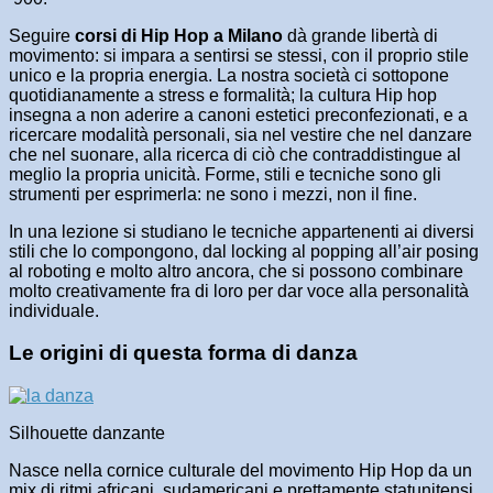
Seguire
corsi di Hip Hop a Milano
dà grande libertà di
movimento: si impara a sentirsi se stessi, con il proprio stile
unico e la propria energia. La nostra società ci sottopone
quotidianamente a stress e formalità; la cultura Hip hop
insegna a non aderire a canoni estetici preconfezionati, e a
ricercare modalità personali, sia nel vestire che nel danzare
che nel suonare, alla ricerca di ciò che contraddistingue al
meglio la propria unicità. Forme, stili e tecniche sono gli
strumenti per esprimerla: ne sono i mezzi, non il fine.
In una lezione si studiano le tecniche appartenenti ai diversi
stili che lo compongono, dal locking al popping all’air posing
al roboting e molto altro ancora, che si possono combinare
molto creativamente fra di loro per dar voce alla personalità
individuale.
Le origini di questa forma di danza
Silhouette danzante
Nasce nella cornice culturale del movimento Hip Hop da un
mix di ritmi africani, sudamericani e prettamente statunitensi