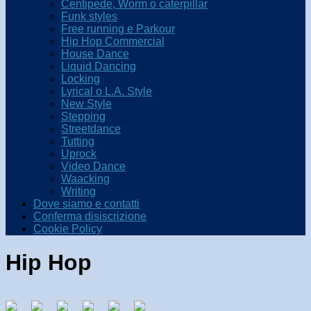
Centipede, Worm o caterpillar
Funk styles
Free running e Parkour
Hip Hop Commercial
House Dance
Liquid Dancing
Locking
Lyrical o L.A. Style
New Style
Stepping
Streetdance
Tutting
Uprock
Video Dance
Waacking
Writing
Dove siamo e contatti
Conferma disiscrizione
Cookie Policy
Hip Hop