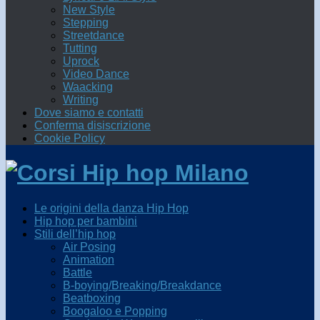
New Style
Stepping
Streetdance
Tutting
Uprock
Video Dance
Waacking
Writing
Dove siamo e contatti
Conferma disiscrizione
Cookie Policy
Le origini della danza Hip Hop
Hip hop per bambini
Stili dell’hip hop
Air Posing
Animation
Battle
B-boying/Breaking/Breakdance
Beatboxing
Boogaloo e Popping