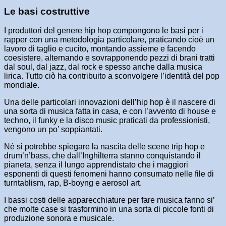
Le basi costruttive
I produttori del genere hip hop compongono le basi per i
rapper con una metodologia particolare, praticando cioè un
lavoro di taglio e cucito, montando assieme e facendo
coesistere, alternando e sovrapponendo pezzi di brani tratti
dal soul, dal jazz, dal rock e spesso anche dalla musica
lirica. Tutto ciò ha contribuito a sconvolgere l’identità del pop
mondiale.
Una delle particolari innovazioni dell’hip hop è il nascere di
una sorta di musica fatta in casa, e con l’avvento di house e
techno, il funky e la disco music praticati da professionisti,
vengono un po’ soppiantati.
Né si potrebbe spiegare la nascita delle scene trip hop e
drum’n’bass, che dall’Inghilterra stanno conquistando il
pianeta, senza il lungo apprendistato che i maggiori
esponenti di questi fenomeni hanno consumato nelle file di
turntablism, rap, B-boyng e aerosol art.
I bassi costi delle apparecchiature per fare musica fanno si’
che molte case si trasformino in una sorta di piccole fonti di
produzione sonora e musicale.