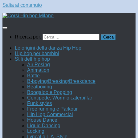
Salta al contenuto
Ricerca per:
Le origini della danza Hip Hop
Hip hop per bambini
Stili dell’hip hop
Air Posing
Animation
Battle
B-boying/Breaking/Breakdance
Beatboxing
Boogaloo e Popping
Centipede, Worm o caterpillar
Funk styles
Free running e Parkour
Hip Hop Commercial
House Dance
Liquid Dancing
Locking
Lyrical o L.A. Style