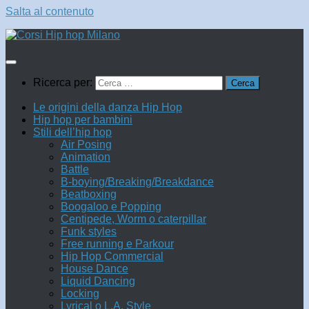
Salta al contenuto
Ricerca per:
Le origini della danza Hip Hop
Hip hop per bambini
Stili dell’hip hop
Air Posing
Animation
Battle
B-boying/Breaking/Breakdance
Beatboxing
Boogaloo e Popping
Centipede, Worm o caterpillar
Funk styles
Free running e Parkour
Hip Hop Commercial
House Dance
Liquid Dancing
Locking
Lyrical o L.A. Style